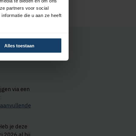
 media te bieden en om ons
ze partners voor social
nformatie die u aan ze heeft
Alles toestaan
jgen via een
t
 aanvullende
Heb je deze
 2026 al bij