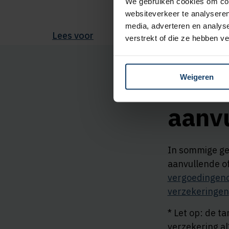
We gebruiken cookies om cont
websiteverkeer te analyseren
media, adverteren en analys
Lees voor
verstrekt of die ze hebben v
Eigen
Weigeren
aanvu
In sommige gev
aanvullende of
vergoedingeno
verzekeringen
*
Let op: de ta
verzekering al