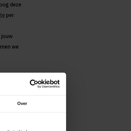
hoog deze
te
per
 jouw
oemen we
s uit hoe
Over