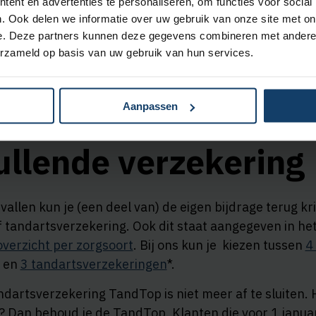
ent en advertenties te personaliseren, om functies voor social
. Ook delen we informatie over uw gebruik van onze site met on
e. Deze partners kunnen deze gegevens combineren met andere i
erzameld op basis van uw gebruik van hun services.
 bijdrage in de
Aanpassen
llende verzekering
allen kun je (een deel van) de eigen bijdrage terug kri
 tandartsverzekering. Ook dit staat aangegeven in he
verzicht per zorgsoort
. Bij ons kun je kiezen tussen
4
en
3 tandartsverzekeringen
*.
ndartsverzekering TandTop is niet meer af te sluiten. 
? Dan behoud je de TandTop. Klanten die voor 1 januari