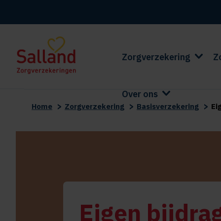
Zorgverzekering
Z
Over ons
>
>
>
Home
Zorgverzekering
Basisverzekering
Ei
Eigen bijdra