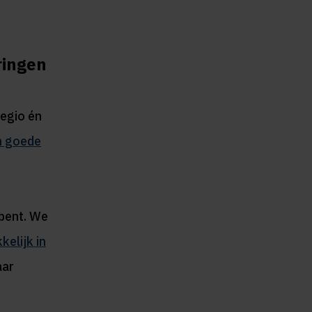
ringen
egio én
n goede
 bent. We
kelijk in
aar