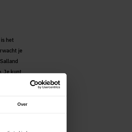
 is het
erwacht je
 Salland
. Je kunt
risico. In
Over
sten) of
nde knop
van het