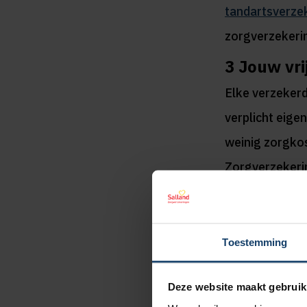
tandartsverze
zorgverzekeri
3
Jouw vrij
Elke verzeker
verplicht eige
weinig zorgkos
Zorgverzekeri
kiezen voor € 
ruil hiervoor kr
Toestemming
Wil je jouw vri
juist verlagen
Deze website maakt gebruik
bereken je hoe