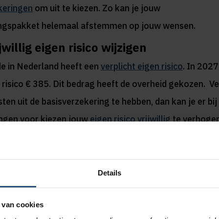
keringen
om uit te kiezen. Zo kan je jouw
ngspakket helemaal afstemmen op jouw wensen.
willig eigen risico wijzigen
de in Nederland heeft een
verplicht eigen risico
. In 2027
n risico € 385. Dit bedrag heeft de overheid gekozen. V
ten uit de basisverzekering te hebben, dan kan je er bij
ngen voor kiezen jouw
eigen risico vrijwillig
te verhogen
100, € 200, € 300, € 400 of maximaal € 500 extra eigen 
ijg je
korting op jouw basispremie
.
Details
jwillig eigen risico verhogen (je verwacht weinig zorgko
 (je verwacht juist meer zorgkosten)? Via de onderstaa
 van cookies
 duur jouw premie uitvalt bij de verschillende hoogtes 