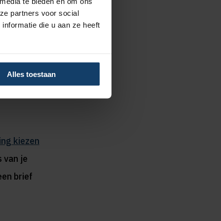
 media te bieden en om ons
ze partners voor social
nformatie die u aan ze heeft
luiten
erzekering
Alles toestaan
ing kiezen
s van je
een brief