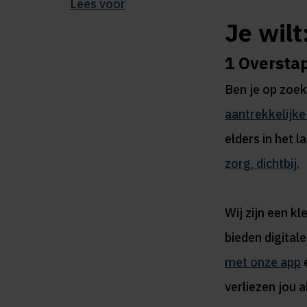
Lees voor
Je wilt
1
Overstap
Ben je op zoe
aantrekkelijke
elders in het l
zorg, dichtbij.
Wij zijn een k
bieden digital
met onze app
e
verliezen jou a