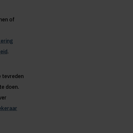
nen of
ering
heid
.
n
e tevreden
te doen.
ver
ekeraar