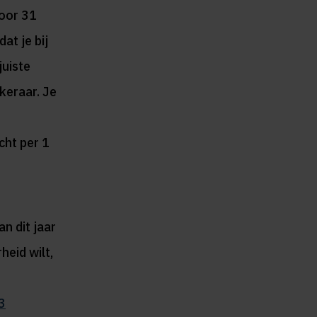
voor 31
at je bij
juiste
ekeraar. Je
cht per 1
n dit jaar
heid wilt,
3