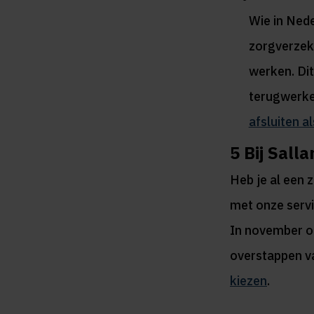
Wie in Ned
zorgverzek
werken. Dit
terugwerke
afsluiten a
5
Bij Sall
Heb je al een 
met onze servi
In november on
overstappen v
kiezen
.