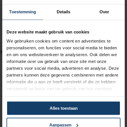
ontbreekt, kunnen we jouw aanvraag niet in
behandeling nemen. Je krijgt van ons zo snel mogelijk
Toestemming
Details
Over
schriftelijk bericht, uiterlijk binnen 6 weken.
Deze website maakt gebruik van cookies
We gebruiken cookies om content en advertenties te
personaliseren, om functies voor social media te bieden
ees voor
en om ons websiteverkeer te analyseren. Ook delen we
informatie over uw gebruik van onze site met onze
Formele en informele
partners voor social media, adverteren en analyse. Deze
zorgaanbieders
partners kunnen deze gegevens combineren met andere
informatie die u aan ze heeft verstrekt of die ze hebben
Met een Zvw-pgb kies je zelf je zorgverleners. Er zijn
verzameld op basis van uw gebruik van hun services.
twee soorten zorgaanbieders:
Formele zorgaanbieders – zij voldoen aan de eisen
Alles toestaan
in het reglement
Informele zorgaanbieders – bijvoorbeeld iemand
Aanpassen
uit jouw eigen netwerk