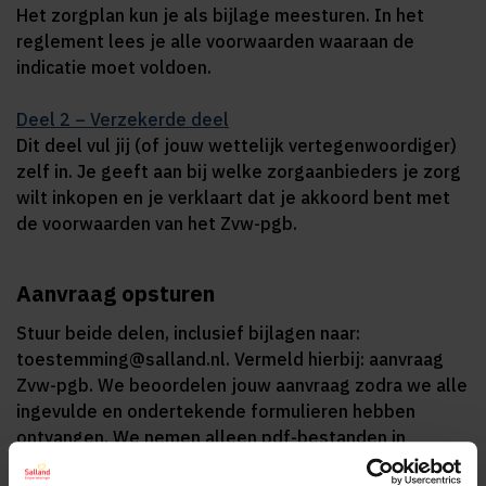
Het zorgplan kun je als bijlage meesturen. In het
reglement lees je alle voorwaarden waaraan de
indicatie moet voldoen.
Deel 2 – Verzekerde deel
Dit deel vul jij (of jouw wettelijk vertegenwoordiger)
zelf in. Je geeft aan bij welke zorgaanbieders je zorg
wilt inkopen en je verklaart dat je akkoord bent met
de voorwaarden van het Zvw-pgb.
Aanvraag opsturen
Stuur beide delen, inclusief bijlagen naar:
toestemming@salland.nl. Vermeld hierbij: aanvraag
Zvw-pgb. We beoordelen jouw aanvraag zodra we alle
ingevulde en ondertekende formulieren hebben
ontvangen. We nemen alleen pdf-bestanden in
behandeling, geen losse foto's. Als informatie