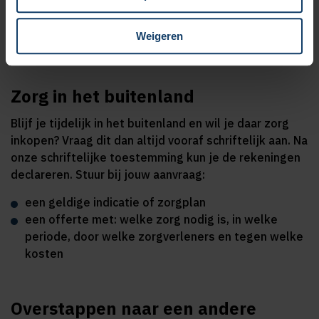
Je sluit zelf een overeenkomst met de zorgaanbieder.
Weigeren
Voorbeelden vind je op de website van de SVB
.
Zorg in het buitenland
Blijf je tijdelijk in het buitenland en wil je daar zorg
inkopen? Vraag dit dan altijd vooraf schriftelijk aan. Na
onze schriftelijke toestemming kun je de rekeningen
declareren. Stuur bij jouw aanvraag:
een geldige indicatie of zorgplan
een offerte met: welke zorg nodig is, in welke
periode, door welke zorgverleners en tegen welke
kosten
Overstappen naar een andere