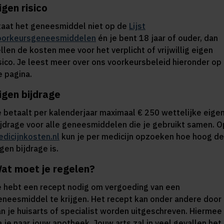
igen risico
taat het geneesmiddel niet op de
Lijst
oorkeursgeneesmiddelen
én je bent 18 jaar of ouder, dan
llen de kosten mee voor het verplicht of vrijwillig eigen
isico. Je leest meer over ons voorkeursbeleid hieronder op
e pagina.
igen bijdrage
e betaalt per kalenderjaar maximaal € 250 wettelijke eige
ijdrage voor alle geneesmiddelen die je gebruikt samen. O
edicijnkosten.nl
kun je per medicijn opzoeken hoe hoog de
gen bijdrage is.
at moet je regelen?
e hebt een recept nodig om vergoeding van een
eneesmiddel te krijgen. Het recept kan onder andere door
an je huisarts of specialist worden uitgeschreven. Hiermee
a je naar jouw apotheek. Jouw arts zal in veel gevallen het