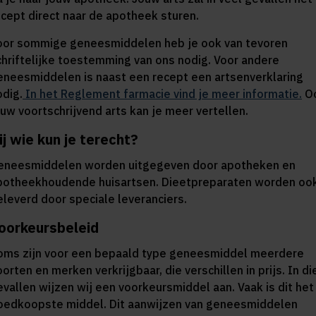
ecept direct naar de apotheek sturen.
oor sommige geneesmiddelen heb je ook van tevoren
chriftelijke toestemming van ons nodig. Voor andere
eneesmiddelen is naast een recept een artsenverklaring
odig.
In het Reglement farmacie vind je meer informatie.
O
ouw voortschrijvend arts kan je meer vertellen.
ij wie kun je terecht?
eneesmiddelen worden uitgegeven door apotheken en
potheekhoudende huisartsen. Dieetpreparaten worden oo
eleverd door speciale leveranciers.
oorkeursbeleid
oms zijn voor een bepaald type geneesmiddel meerdere
orten en merken verkrijgbaar, die verschillen in prijs. In di
evallen wijzen wij een voorkeursmiddel aan. Vaak is dit het
oedkoopste middel. Dit aanwijzen van geneesmiddelen