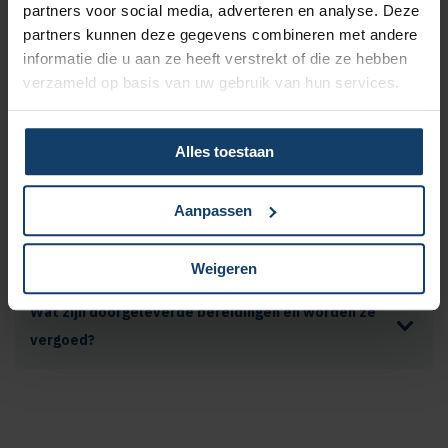
partners voor social media, adverteren en analyse. Deze
geneesmiddelen
partners kunnen deze gegevens combineren met andere
informatie die u aan ze heeft verstrekt of die ze hebben
verzameld op basis van uw gebruik van hun services.
Mijn medicijn is niet leverbaar. Wat nu?
Alles toestaan
Krijg ik mijn alternatieve geneesmiddel vergoed?
Aanpassen
Hoe zit het met de vergoeding van vitamine D?
Weigeren
Wat zijn doorgeleverde bereidingen en worden ze
vergoed?