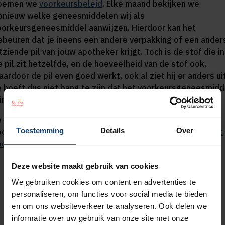
oemen we
voorkeursbeleid
. Elke maand bekijken we
pnieuw welke geneesmiddelen wij als
oorkeursgeneesmiddel aanwijzen. Hierdoor kan het
ebeuren dat je ineens een andere verpakking of een ander
tziende pil van jouw apotheker krijgt. Toch is de stof die in
e pil zit hetzelfde, en de hoeveelheid van de stof ook,
ardoor de pil even goed werkt, ook al ziet hij er anders uit
e hoeft dus niet bang te zijn dat het voorkeursgeneesmidd
inder goed is.
e vindt de geneesmiddelen die wij als
Toestemming
Details
Over
oorkeursgeneesmiddel aan hebben gewezen op onze
Lijst
oorkeursgeneesmiddelen
.
Deze website maakt gebruik van cookies
We gebruiken cookies om content en advertenties te
personaliseren, om functies voor social media te bieden
en om ons websiteverkeer te analyseren. Ook delen we
Lees voor
Veelgestelde vragen over
informatie over uw gebruik van onze site met onze