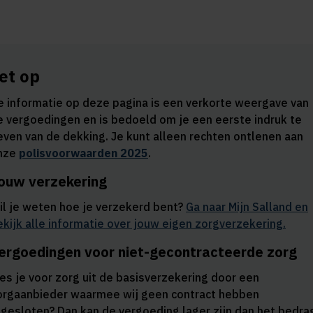
et op
e informatie op deze pagina is een verkorte weergave van
e vergoedingen en is bedoeld om je een eerste indruk te
even van de dekking. Je kunt alleen rechten ontlenen aan
nze
polisvoorwaarden 2025
.
ouw verzekering
il je weten hoe je verzekerd bent?
Ga naar
Mijn Salland
en
ekijk alle informatie over jouw eigen zorgverzekering.
ergoedingen voor niet-gecontracteerde zorg
ies je voor zorg uit de basisverzekering door een
orgaanbieder waarmee wij geen contract hebben
fgesloten? Dan kan de vergoeding lager zijn dan het bedra