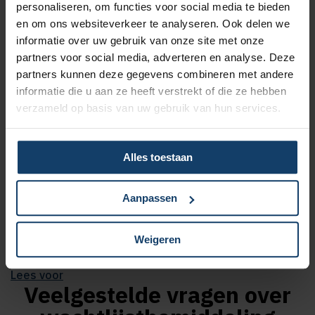
personaliseren, om functies voor social media te bieden
14 weken voor geestelijke gezondheidszorg (ggz)
en om ons websiteverkeer te analyseren. Ook delen we
Is de wachttijd voor jouw zorg te lang? Dan ontvang je
informatie over uw gebruik van onze site met onze
via de verwijsdienst een e-mail. In deze e-mail kun je
partners voor social media, adverteren en analyse. Deze
akkoord geven voor de inzet van proactieve
partners kunnen deze gegevens combineren met andere
wachtlijstbemiddeling. Geef je akkoord? Dan nemen
informatie die u aan ze heeft verstrekt of die ze hebben
wij contact met je op en bespreken we samen of er
verzameld op basis van uw gebruik van hun services.
een andere zorgverlener is waar je eerder terecht
kunt. Dat kan in jouw regio zijn of iets verder weg. Je
zit nergens aan vast en je kiest altijd zelf.
Alles toestaan
Lees hier meer over proactieve wachtlijstbemiddeling.
Aanpassen
Weigeren
Lees voor
Veelgestelde vragen over