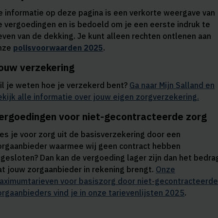
e informatie op deze pagina is een verkorte weergave van
e vergoedingen en is bedoeld om je een eerste indruk te
even van de dekking. Je kunt alleen rechten ontlenen aan
nze
polisvoorwaarden 2025
.
ouw verzekering
il je weten hoe je verzekerd bent?
Ga naar
Mijn Salland
en
ekijk alle informatie over jouw eigen zorgverzekering.
ergoedingen voor niet-gecontracteerde zorg
ies je voor zorg uit de basisverzekering door een
orgaanbieder waarmee wij geen contract hebben
fgesloten? Dan kan de vergoeding lager zijn dan het bedra
at jouw zorgaanbieder in rekening brengt.
Onze
aximumtarieven voor basiszorg door niet-gecontracteerde
orgaanbieders vind je in onze
tarievenlijsten 2025
.