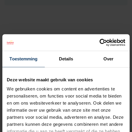
Lees voor
Aanvullende dekking
Toestemming
Details
Over
Deze website maakt gebruik van cookies
Hoe werkt het meenemen van
We gebruiken cookies om content en advertenties te
fysiotherapiebehandelingen?
personaliseren, om functies voor social media te bieden
en om ons websiteverkeer te analyseren. Ook delen we
Welke soorten fysiotherapie en oefentherapie
informatie over uw gebruik van onze site met onze
partners voor social media, adverteren en analyse. Deze
worden vergoed?
partners kunnen deze gegevens combineren met andere
informatie die u aan ze heeft verstrekt of die ze hebben