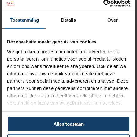
Veilig en snel jouw rekening declareren via de app of in
Mijn Salland.
Toestemming
Details
Over
Naar declaratie app
Deze website maakt gebruik van cookies
We gebruiken cookies om content en advertenties te
personaliseren, om functies voor social media te bieden
Vakkennis
en om ons websiteverkeer te analyseren. Ook delen we
informatie over uw gebruik van onze site met onze
Onze deskundige medewerkers helpen je graag verder.
partners voor social media, adverteren en analyse. Deze
partners kunnen deze gegevens combineren met andere
informatie die u aan ze heeft verstrekt of die ze hebben
Naar Service en contact
verzameld op basis van uw gebruik van hun services.
Alles toestaan