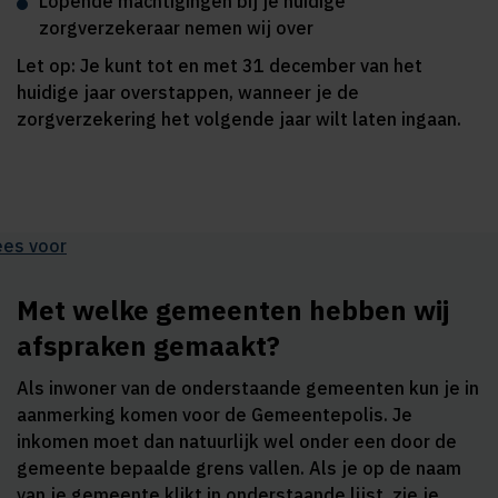
Lopende machtigingen bij je huidige
zorgverzekeraar nemen wij over
Let op: Je kunt tot en met 31 december van het
huidige jaar overstappen, wanneer je de
zorgverzekering het volgende jaar wilt laten ingaan.
ees voor
Met welke gemeenten hebben wij
afspraken gemaakt?
Als inwoner van de onderstaande gemeenten kun je in
aanmerking komen voor de Gemeentepolis. Je
inkomen moet dan natuurlijk wel onder een door de
gemeente bepaalde grens vallen. Als je op de naam
van je gemeente klikt in onderstaande lijst, zie je