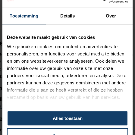
Toestemming
Details
Over
Deze website maakt gebruik van cookies
et op
We gebruiken cookies om content en advertenties te
e informatie op deze pagina is een verkorte weergave van
personaliseren, om functies voor social media te bieden
e vergoedingen en is bedoeld om je een eerste indruk te
en om ons websiteverkeer te analyseren. Ook delen we
even van de dekking. Je kunt alleen rechten ontlenen aan
informatie over uw gebruik van onze site met onze
nze
polisvoorwaarden 2025
.
partners voor social media, adverteren en analyse. Deze
partners kunnen deze gegevens combineren met andere
ouw verzekering
informatie die u aan ze heeft verstrekt of die ze hebben
verzameld op basis van uw gebruik van hun services.
il je weten hoe je verzekerd bent?
Ga naar
Mijn Salland
en
ekijk alle informatie over jouw eigen zorgverzekering.
ergoedingen voor niet-gecontracteerde zorg
Alles toestaan
ies je voor zorg uit de basisverzekering door een