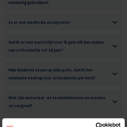
eenmalig gebruiken?
Is er een medische acceptatie?
Geldt er een wachttijd voor ik gebruik kan maken
van orthodontie tot 18 jaar?
Mijn kinderen staan op mijn polis. Geldt het
maximale bedrag voor orthodontie per kind?
Wat zijn materiaal- en techniekkosten en worden
ze vergoed?