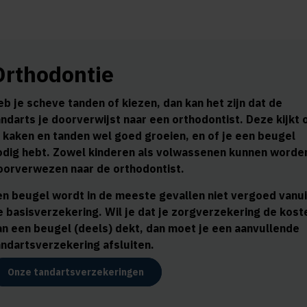
Orthodontie
eb je scheve tanden of kiezen, dan kan het zijn dat de
andarts je doorverwijst naar een orthodontist. Deze kijkt 
e kaken en tanden wel goed groeien, en of je een beugel
odig hebt. Zowel kinderen als volwassenen kunnen worde
oorverwezen naar de orthodontist.
en beugel wordt in de meeste gevallen niet vergoed vanui
e basisverzekering. Wil je dat je zorgverzekering de kost
an een beugel (deels) dekt, dan moet je een aanvullende
andartsverzekering afsluiten.
Onze tandartsverzekeringen