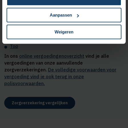
Je kiest de verzekering die het beste bij jouw situatie
past. Is dat niet onze aanvullende verzekering Plus?
Kies dan voor één van onze andere aanvullende
Aanpassen
zorgverzekeringen:
Weigeren
Start
Extra
Top
In ons
online vergoedingenoverzicht
vind je alle
vergoedingen van onze aanvullende
zorgverzekeringen.
De volledige voorwaarden voor
vergoeding vind je ook terug in onze
polisvoorwaarden.
Zorgverzekering vergelijken