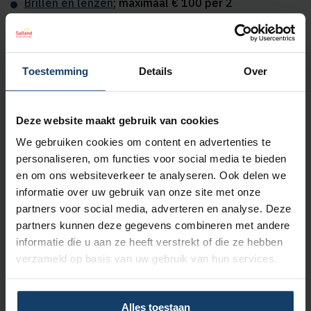
Brillen en lenzen
; maximaal € 100 per 2
kalenderjaren
Fysiotherapie
15 zittingen per kalenderjaar
Kraamzorg
; 60%
Zwangerschapscursussen
; maximaal € 100 per
Toestemming
Details
Over
zwangerschap per zwangerschap
Verblijf in een logeerhuis
, bv. Ronald McDonald;
maximaal € 25 per dag tot maximaal € 250 per
Deze website maakt gebruik van cookies
kalenderjaar
We gebruiken cookies om content en advertenties te
Gezondheidscursussen
; 75% tot maximaal € 100
personaliseren, om functies voor social media te bieden
per kalenderjaar
en om ons websiteverkeer te analyseren. Ook delen we
Je kunt de vergoedingen van al onze
aanvullende
informatie over uw gebruik van onze site met onze
zorgverzekeringen vergelijken
om te bepalen of onze
partners voor social media, adverteren en analyse. Deze
aanvullende verzekering Plus voor jou de beste keuze
partners kunnen deze gegevens combineren met andere
is.
Ook kun je de zorgverzekeringskaart bekijken.
informatie die u aan ze heeft verstrekt of die ze hebben
verzameld op basis van uw gebruik van hun services.
Wat past bij jouw situatie?
Alles toestaan