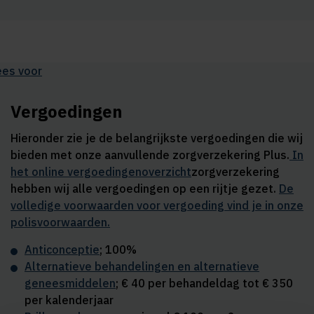
ees voor
Vergoedingen
Hieronder zie je de belangrijkste vergoedingen die wij
bieden met onze aanvullende zorgverzekering Plus.
In
het online vergoedingenoverzicht
zorgverzekering
hebben wij alle vergoedingen op een rijtje gezet.
De
volledige voorwaarden voor vergoeding vind je in onze
polisvoorwaarden.
Anticonceptie
; 100%
Alternatieve behandelingen en alternatieve
geneesmiddelen
; € 40 per behandeldag tot € 350
per kalenderjaar