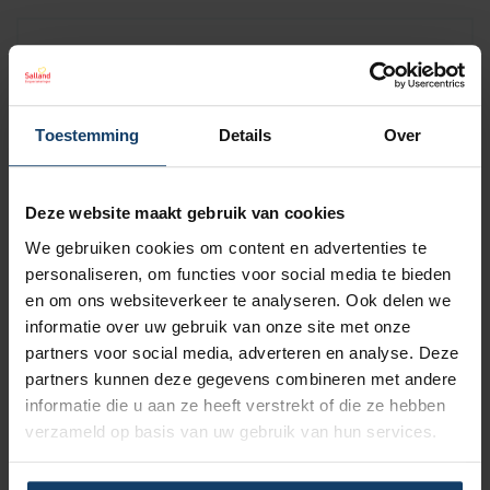
1 basisverzekering
Salland Zorgverzekeringen
De basisverzekering van
is
toegankelijk voor iedereen. Wij selecteren niet op leeftijd of
Toestemming
Details
Over
gezondheid en hebben 1 basispremie voor iedereen. De
meeste zorg uit de basisverzekering is op naturabasis.
Aangezien we met een ruim aantal zorgaanbieders een
Deze website maakt gebruik van cookies
contract hebben, kan je vrijwel altijd naar een zorgverlener
van jouw keuze.
We gebruiken cookies om content en advertenties te
personaliseren, om functies voor social media te bieden
Meer over de basisverzekering
en om ons websiteverkeer te analyseren. Ook delen we
informatie over uw gebruik van onze site met onze
partners voor social media, adverteren en analyse. Deze
4 aanvullende pakketten
partners kunnen deze gegevens combineren met andere
informatie die u aan ze heeft verstrekt of die ze hebben
Wil je extra zekerheid en ruime vergoedingen voor
verzameld op basis van uw gebruik van hun services.
bijvoorbeeld fysiotherapie of acupunctuur? Kies dan voor een
aanvullende zorgverzekering. Wij bieden maar liefst 4