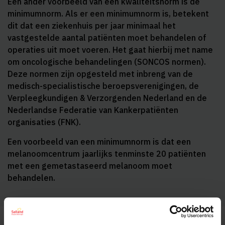
Een ander voorbeeld van een kwaliteitsnorm is de
minimumnorm. Als er een minimumnorm is, betekent
dit dat een ziekenhuis per jaar minimaal het
vastgestelde aantal patiënten moet behandelen of
operaties uit moet voeren. Het gaat hierbij met name
om oncologische behandelingen (SONCOS normen).
Deze normen zijn opgesteld met inbreng van de
medisch-specialistische beroepsverenigingen, de
Verpleegkundigen & Verzorgenden Nederland en de
Nederlandse Federatie van Kankerpatiënten
organisaties (FNK).
Een voorbeeld van een minimumnorm is dat een
melanoomcentrum jaarlijks tenminste 20 patiënten
met een gemetastaseerd melanoom moet
behandelen.