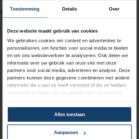
Toestemming
Details
Over
ees voor
Heb je nog vragen?
Deze website maakt gebruik van cookies
Voor meer informatie of vragen over de
We gebruiken cookies om content en advertenties te
kwaliteitsnormen van ziekenhuizen kun je contact
personaliseren, om functies voor social media te bieden
opnemen met
Salland ZorgAdvies
via
en om ons websiteverkeer te analyseren. Ook delen we
telefoonnummer (0570) 68 74 70
. Onze deskundige
informatie over uw gebruik van onze site met onze
medewerkers helpen je graag verder.
partners voor social media, adverteren en analyse. Deze
partners kunnen deze gegevens combineren met andere
informatie die u aan ze heeft verstrekt of die ze hebben
verzameld op basis van uw gebruik van hun services.
Alles toestaan
Neem contact met ons op
Wij zijn bereikbaar op maandag t/m vrijdag tussen 08:00 en 18:00
Aanpassen
uur.