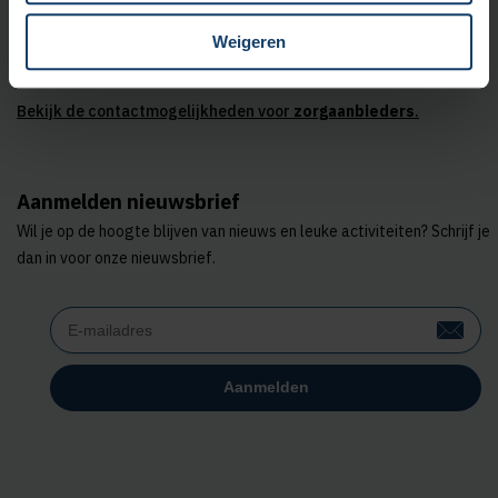
Met
KPN Teletolk
kun je ons bereiken
in gebarentaal, tekst of
Weigeren
spraak.
Bekijk de contactmogelijkheden voor
zorgaanbieders
.
Aanmelden nieuwsbrief
Wil je op de hoogte blijven van nieuws en leuke activiteiten? Schrijf je
dan in voor onze nieuwsbrief.