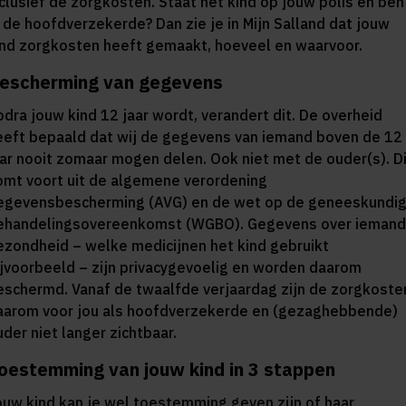
nclusief de zorgkosten. Staat het kind op jouw polis en ben
ij de hoofdverzekerde? Dan zie je in Mijn Salland dat jouw
ind zorgkosten heeft gemaakt, hoeveel en waarvoor.
escherming van gegevens
odra jouw kind 12 jaar wordt, verandert dit. De overheid
eeft bepaald dat wij de gegevens van iemand boven de 12
aar nooit zomaar mogen delen. Ook niet met de ouder(s). D
omt voort uit de algemene verordening
egevensbescherming (AVG) en de wet op de geneeskundi
ehandelingsovereenkomst (WGBO). Gegevens over ieman
ezondheid – welke medicijnen het kind gebruikt
ijvoorbeeld – zijn privacygevoelig en worden daarom
eschermd. Vanaf de twaalfde verjaardag zijn de zorgkoste
aarom voor jou als hoofdverzekerde en (gezaghebbende)
uder niet langer zichtbaar.
oestemming van jouw kind in 3 stappen
ouw kind kan je wel toestemming geven zijn of haar