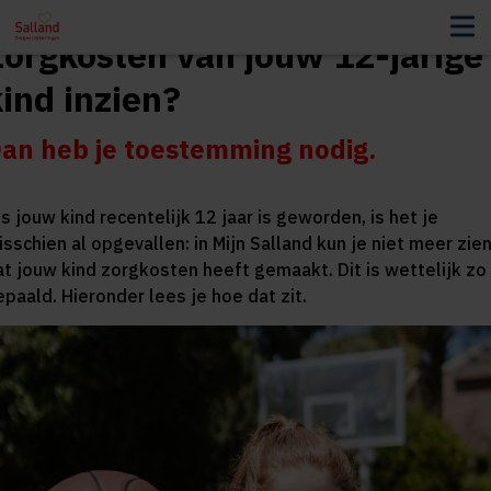
Zorgkosten van jouw 12-jarige
ind inzien?
an heb je toestemming nodig.
s jouw kind recentelijk 12 jaar is geworden, is het je
sschien al opgevallen: in Mijn Salland kun je niet meer zie
at jouw kind zorgkosten heeft gemaakt. Dit is wettelijk zo
epaald. Hieronder lees je hoe dat zit.