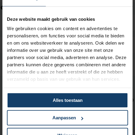
ok interessant
Deze website maakt gebruik van cookies
We gebruiken cookies om content en advertenties te
personaliseren, om functies voor social media te bieden
en om ons websiteverkeer te analyseren. Ook delen we
informatie over uw gebruik van onze site met onze
partners voor social media, adverteren en analyse. Deze
partners kunnen deze gegevens combineren met andere
informatie die u aan ze heeft verstrekt of die ze hebben
verzameld op basis van uw gebruik van hun services.
Neem contact met ons op
Wij zijn bereikbaar op maandag t/m vrijdag tussen 08:00 en 18:00
Alles toestaan
uur.
Aanpassen
Met
KPN Teletolk
kun je ons bereiken
in gebarentaal, tekst of
spraak.