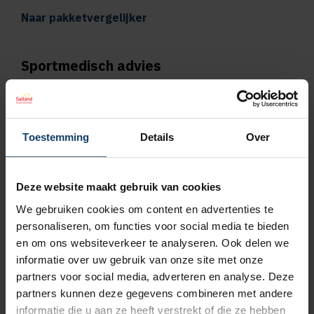
Naar pakketvergelijker
Sportmedisch advies
Vergoeding tot €125 per kalenderjaar bij
pakket Plus
Toestemming
Details
Over
Vergoeding tot €250 per kalenderjaar bij
pakket Top
Deze website maakt gebruik van cookies
We gebruiken cookies om content en advertenties te
Naar vergoedingenoverzicht
personaliseren, om functies voor social media te bieden
en om ons websiteverkeer te analyseren. Ook delen we
Geen wachttijd voor orthodontie
informatie over uw gebruik van onze site met onze
partners voor social media, adverteren en analyse. Deze
Wil je een orthodontieverzekering afsluiten,
partners kunnen deze gegevens combineren met andere
bijvoorbeeld omdat jouw kind een beugel
informatie die u aan ze heeft verstrekt of die ze hebben