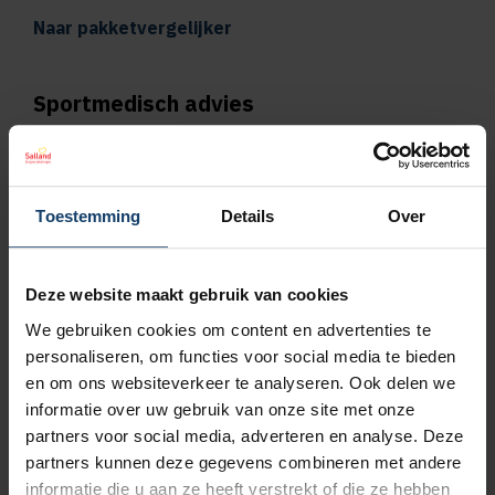
Naar pakketvergelijker
Sportmedisch advies
Vergoeding tot €125 per kalenderjaar bij
pakket Plus
Toestemming
Details
Over
Vergoeding tot €250 per kalenderjaar bij
pakket Top
Deze website maakt gebruik van cookies
We gebruiken cookies om content en advertenties te
Naar vergoedingenoverzicht
personaliseren, om functies voor social media te bieden
en om ons websiteverkeer te analyseren. Ook delen we
Geen wachttijd voor orthodontie
informatie over uw gebruik van onze site met onze
partners voor social media, adverteren en analyse. Deze
Wil je een orthodontieverzekering afsluiten,
partners kunnen deze gegevens combineren met andere
bijvoorbeeld omdat jouw kind een beugel
informatie die u aan ze heeft verstrekt of die ze hebben