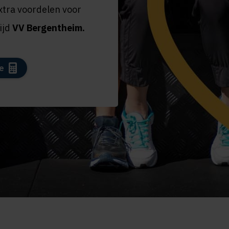
extra voordelen voor
tijd
VV Bergentheim
.
e