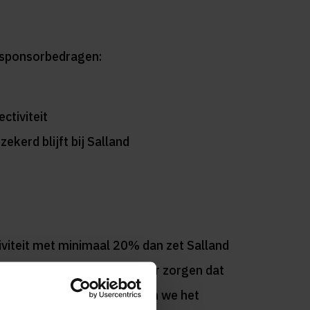
e sponsorbedragen:
ctiviteit
ekerd blijft bij Salland
iviteit met minimaal 20% dan zet Salland
d worden!
Jij kan er dus voor zorgen dat
bcollectiviteit. Samen kunnen we het