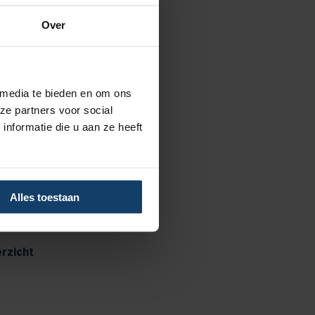
Over
 media te bieden en om ons
advies
ze partners voor social
nformatie die u aan ze heeft
 tot €125 per kalenderjaar bij
us
 tot €250 per kalenderjaar bij
Alles toestaan
p
rzicht