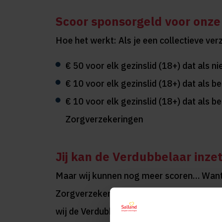
Scoor sponsorgeld voor onze
Hoe het werkt: Als je een collectieve ve
€ 50 voor elk gezinslid (18+) dat als ni
€ 10 voor elk gezinslid (18+) dat als b
€ 10 voor elk gezinslid (18+) dat als be
Zorgverzekeringen
Jij kan de Verdubbelaar inze
Maar wij kunnen nog meer scoren… Want, 
Zorgverzekeringen de Verdubbelaar in.
D
wij de Verdubbelaar verdienen; door te bl