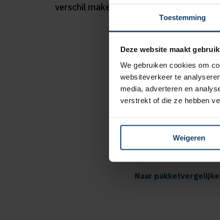
verschil maken.
Toestemming
Deze website maakt gebruik
We gebruiken cookies om cont
Extra korting
websiteverkeer te analyseren
media, adverteren en analys
verstrekt of die ze hebben v
8% kortin
tandartsv
5 extra fy
Weigeren
pakketten 
Naar pakketvergelijke