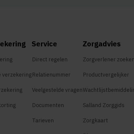
ekering
Service
Zorgadvies
ering
Direct regelen
Zorgverlener zoeke
 verzekering
Relatienummer
Productvergelijker
rzekering
Veelgestelde vragen
Wachtlijstbemiddeli
korting
Documenten
Salland Zorggids
Tarieven
Zorgkaart