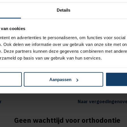
Details
 van cookies
ent en advertenties te personaliseren, om functies voor social
Sportmedisch 
. Ook delen we informatie over uw gebruik van onze site met on
e. Deze partners kunnen deze gegevens combineren met andere i
erzameld op basis van uw gebruik van hun services.
g op alle aanvullende en
Vergoeding
erzekeringen
pakket Pl
siotherapiebehandelingen bij
Vergoeding
Aanpassen
Extra of Plus
pakket To
r
Naar vergoedingenove
Geen wachttijd voor orthodontie