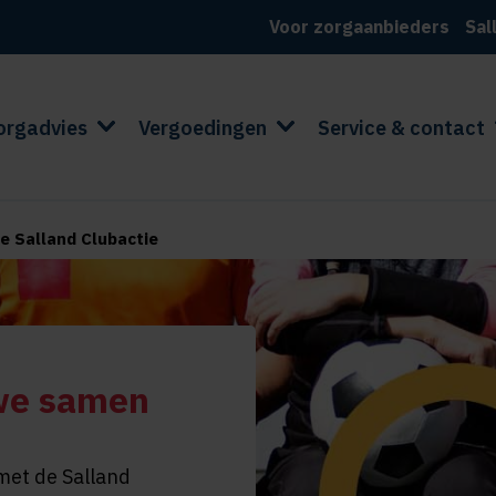
Voor zorgaanbieders
Sal
orgadvies
Vergoedingen
Service & contact
e Salland Clubactie
we samen
met de Salland