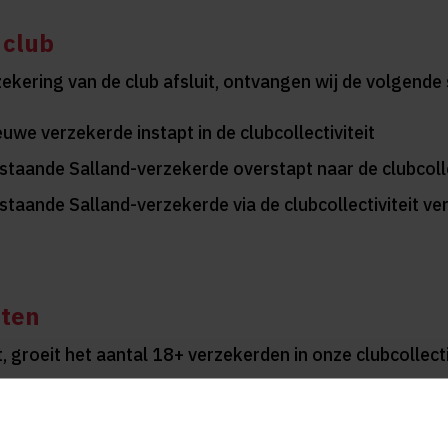
 club
rzekering van de club afsluit, ontvangen wij de volgend
euwe verzekerde instapt in de clubcollectiviteit
estaande Salland-verzekerde overstapt naar de clubcolle
staande Salland-verzekerde via de clubcollectiviteit verz
tten
groeit het aantal 18+ verzekerden in onze clubcollect
an kan € 50 voor nieuwe verzekerden wel € 100 waar
ijven, in te stappen of door over te stappen naar de clu