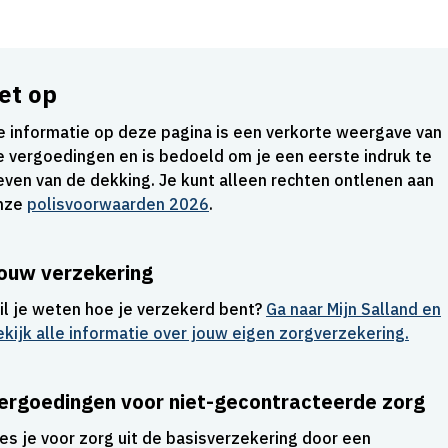
et op
e informatie op deze pagina is een verkorte weergave van
e vergoedingen en is bedoeld om je een eerste indruk te
even van de dekking. Je kunt alleen rechten ontlenen aan
nze
polisvoorwaarden 2026
.
ouw verzekering
il je weten hoe je verzekerd bent?
Ga naar Mijn Salland en
ekijk alle informatie over jouw eigen zorgverzekering.
ergoedingen voor niet-gecontracteerde zorg
ies je voor zorg uit de basisverzekering door een