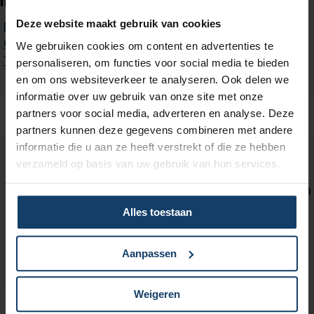
nformatie over 2025
Deze website maakt gebruik van cookies
Polisvoorwaarden 2025
Overzicht vergoedingen 2025
We gebruiken cookies om content en advertenties te
Tarievenlijsten voor 2025
personaliseren, om functies voor social media te bieden
en om ons websiteverkeer te analyseren. Ook delen we
informatie over uw gebruik van onze site met onze
partners voor social media, adverteren en analyse. Deze
partners kunnen deze gegevens combineren met andere
informatie die u aan ze heeft verstrekt of die ze hebben
verzameld op basis van uw gebruik van hun services.
Neem contact met ons op
Wij zijn bereikbaar op maandag t/m vrijdag tussen 08:00 en 18:00
uur.
Alles toestaan
Met
KPN Teletolk
kun je ons bereiken
in gebarentaal, tekst of
Aanpassen
spraak.
Bekijk de contactmogelijkheden voor
zorgaanbieders
.
Weigeren