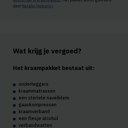
Bestel hier je kraampakket
. Het pakket wordt geleverd
door
Natalis (website)
.
Wat krijg je vergoed?
Het kraampakket bestaat uit:
onderleggers
kraammatrassen
een steriele navelklem
gaaskompressen
kraamverband
een flesje alcohol
verbandwatten