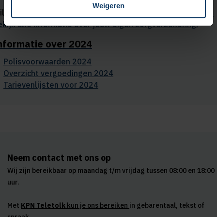
Weigeren
il je weten hoe je verzekerd bent?
Ga naar Mijn Salland en
ekijk alle informatie over jouw eigen zorgverzekering.
nformatie over 2024
Polisvoorwaarden 2024
Overzicht vergoedingen 2024
Tarievenlijsten voor 2024
Neem contact met ons op
Wij zijn bereikbaar op maandag t/m vrijdag tussen 08:00 en 18:00
uur.
Met
KPN Teletolk
kun je ons bereiken
in gebarentaal, tekst of