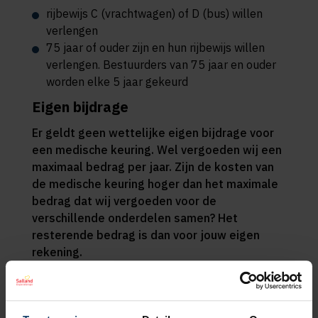
rijbewijs C (vrachtwagen) of D (bus) willen
verlengen
75 jaar of ouder zijn en hun rijbewijs willen
verlengen. Bestuurders van 75 jaar en ouder
worden elke 5 jaar gekeurd
Eigen bijdrage
Er geldt geen wettelijke eigen bijdrage voor
een medische keuring. Wel vergoeden wij een
maximaal bedrag per jaar. Zijn de kosten van
de medische keuring hoger dan het maximale
bedrag dat wij vergoeden voor de
verschillende onderdelen samen? Het
resterende bedrag is dan voor jouw eigen
rekening.
Geen eigen risico
Voor vergoedingen uit de aanvullende