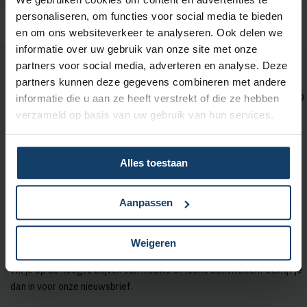
personaliseren, om functies voor social media te bieden
en om ons websiteverkeer te analyseren. Ook delen we
informatie over uw gebruik van onze site met onze
partners voor social media, adverteren en analyse. Deze
Neem contact met ons op
partners kunnen deze gegevens combineren met andere
Wij zijn bereikbaar op maandag t/m vrijdag tussen 08:00 en 18:00
informatie die u aan ze heeft verstrekt of die ze hebben
uur.
verzameld op basis van uw gebruik van hun services.
Met
KPN Teletolk
kun je ons bereiken
in gebarentaal, tekst of
Alles toestaan
spraak.
Bekijk de contactmogelijkheden voor
zorgaanbieders
.
Aanpassen
Weigeren
Aanmelden nieuwsbrief
Wil je op de hoogte blijven van nieuws en leuke activiteiten? Schrijf je
dan in voor onze nieuwsbrief.