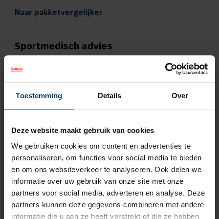
Naar pakketvergelijker
Sportmedisch advies
Vergoeding tot €125 per kalenderjaar bij
pakket Plus
Toestemming
Details
Over
Vergoeding tot €250 per kalenderjaar bij
pakket Top
Deze website maakt gebruik van cookies
We gebruiken cookies om content en advertenties te
Naar vergoedingenoverzicht
personaliseren, om functies voor social media te bieden
en om ons websiteverkeer te analyseren. Ook delen we
Geen wachttijd voor orthodontie
informatie over uw gebruik van onze site met onze
partners voor social media, adverteren en analyse. Deze
Wil je een orthodontieverzekering afsluiten,
partners kunnen deze gegevens combineren met andere
bijvoorbeeld omdat jouw kind een beugel
informatie die u aan ze heeft verstrekt of die ze hebben