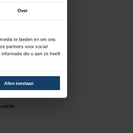
Over
 media te bieden en om ons
advies
ze partners voor social
nformatie die u aan ze heeft
 tot €125 per kalenderjaar bij
us
 tot €250 per kalenderjaar bij
Alles toestaan
p
rzicht