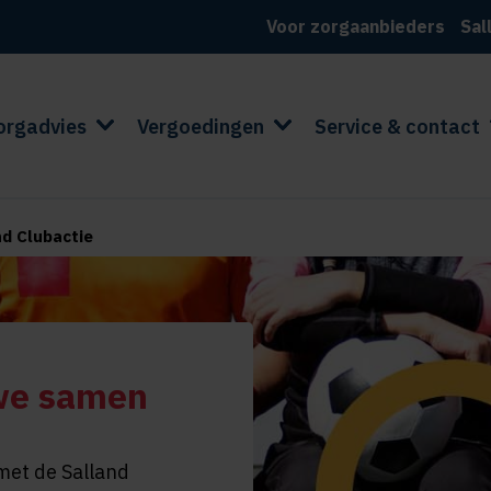
Voor zorgaanbieders
Sal
orgadvies
Vergoedingen
Service & contact
nd Clubactie
we samen
met de Salland