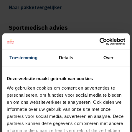
Naar pakketvergelijker
Sportmedisch advies
Vergoeding tot €125 per kalenderjaar bij
pakket Plus
Toestemming
Details
Over
Vergoeding tot €250 per kalenderjaar bij
pakket Top
Deze website maakt gebruik van cookies
We gebruiken cookies om content en advertenties te
Naar vergoedingenoverzicht
personaliseren, om functies voor social media te bieden
en om ons websiteverkeer te analyseren. Ook delen we
Geen wachttijd voor orthodontie
informatie over uw gebruik van onze site met onze
partners voor social media, adverteren en analyse. Deze
Wil je een orthodontieverzekering afsluiten,
partners kunnen deze gegevens combineren met andere
bijvoorbeeld omdat jouw kind een beugel
informatie die u aan ze heeft verstrekt of die ze hebben