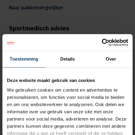
Naar pakketvergelijker
Sportmedisch advies
Vergoeding tot €125 per kalenderjaar bij
pakket Plus
Toestemming
Details
Over
Vergoeding tot €250 per kalenderjaar bij
pakket Top
Deze website maakt gebruik van cookies
We gebruiken cookies om content en advertenties te
Naar vergoedingenoverzicht
personaliseren, om functies voor social media te bieden
en om ons websiteverkeer te analyseren. Ook delen we
Geen wachttijd voor orthodontie
informatie over uw gebruik van onze site met onze
partners voor social media, adverteren en analyse. Deze
Wil je een orthodontieverzekering afsluiten,
partners kunnen deze gegevens combineren met andere
bijvoorbeeld omdat jouw kind een beugel
informatie die u aan ze heeft verstrekt of die ze hebben