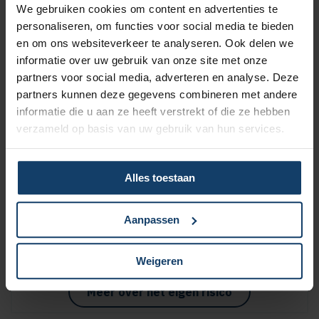
We gebruiken cookies om content en advertenties te
Wil je een orthodontieverzekering afsluiten, bijvoorbeeld
personaliseren, om functies voor social media te bieden
omdat jouw kind een beugel krijgt? Bij Salland
en om ons websiteverkeer te analyseren. Ook delen we
Zorgverzekeringen is er geen wachttijd en krijgt je kind direct
informatie over uw gebruik van onze site met onze
de zorg die het nodig heeft.
partners voor social media, adverteren en analyse. Deze
partners kunnen deze gegevens combineren met andere
Meer over de orthodontie-verzekering
informatie die u aan ze heeft verstrekt of die ze hebben
verzameld op basis van uw gebruik van hun services.
Alles toestaan
Korting op vrijwillig eigen risico
Wil je een lagere zorgpremie? Dan kun je het verplicht eigen
Aanpassen
risico van € 385 verhogen met een vrijwillig eigen risico van
maximaal € 500. Hoe hoger het vrijwillig eigen risico, hoe
Weigeren
meer korting op de premie.
Meer over het eigen risico