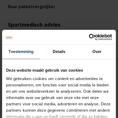
Naar pakketvergelijker
Sportmedisch advies
Vergoeding tot €125 per kalenderjaar bij
pakket Plus
Toestemming
Details
Over
Vergoeding tot €250 per kalenderjaar bij
pakket Top
Deze website maakt gebruik van cookies
We gebruiken cookies om content en advertenties te
Naar vergoedingenoverzicht
personaliseren, om functies voor social media te bieden
en om ons websiteverkeer te analyseren. Ook delen we
Geen wachttijd voor orthodontie
informatie over uw gebruik van onze site met onze
partners voor social media, adverteren en analyse. Deze
Wil je een orthodontieverzekering afsluiten,
partners kunnen deze gegevens combineren met andere
bijvoorbeeld omdat jouw kind een beugel
informatie die u aan ze heeft verstrekt of die ze hebben