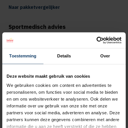
Naar pakketvergelijker
Sportmedisch advies
Vergoeding tot €125 per kalenderjaar bij
pakket Plus
Toestemming
Details
Over
Vergoeding tot €250 per kalenderjaar bij
pakket Top
Deze website maakt gebruik van cookies
We gebruiken cookies om content en advertenties te
Naar vergoedingenoverzicht
personaliseren, om functies voor social media te bieden
en om ons websiteverkeer te analyseren. Ook delen we
Geen wachttijd voor orthodontie
informatie over uw gebruik van onze site met onze
partners voor social media, adverteren en analyse. Deze
Wil je een orthodontieverzekering afsluiten,
partners kunnen deze gegevens combineren met andere
bijvoorbeeld omdat jouw kind een beugel
informatie die u aan ze heeft verstrekt of die ze hebben