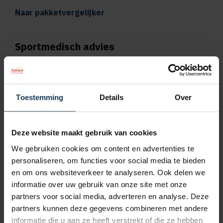
Naar pakketvergelijker
Sportmedisch advies
Vergoeding tot €125 per kalenderjaar bij
pakket Plus
Toestemming
Details
Over
Vergoeding tot €250 per kalenderjaar bij
pakket Top
Deze website maakt gebruik van cookies
We gebruiken cookies om content en advertenties te
Naar vergoedingenoverzicht
personaliseren, om functies voor social media te bieden
en om ons websiteverkeer te analyseren. Ook delen we
Geen wachttijd voor orthodontie
informatie over uw gebruik van onze site met onze
partners voor social media, adverteren en analyse. Deze
Wil je een orthodontieverzekering afsluiten,
partners kunnen deze gegevens combineren met andere
bijvoorbeeld omdat jouw kind een beugel
informatie die u aan ze heeft verstrekt of die ze hebben