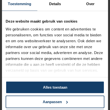
Vergoeding tot €250 per kalenderjaar bij pakket Top
Toestemming
Details
Over
Naar vergoedingenoverzicht
Deze website maakt gebruik van cookies
We gebruiken cookies om content en advertenties te
personaliseren, om functies voor social media te bieden
en om ons websiteverkeer te analyseren. Ook delen we
informatie over uw gebruik van onze site met onze
Korting op vrijwillig eigen risico
partners voor social media, adverteren en analyse. Deze
partners kunnen deze gegevens combineren met andere
Wil je een lagere zorgpremie? Dan kun je het verplicht eigen
informatie die u aan ze heeft verstrekt of die ze hebben
risico van € 385 verhogen met een vrijwillig eigen risico van
verzameld op basis van uw gebruik van hun services.
maximaal € 500. Hoe hoger het vrijwillig eigen risico, hoe
meer korting op de premie.
Meer over het eigen risico
Alles toestaan
Aanpassen