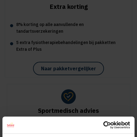
Extra korting
8% korting op alle aanvullende en
tandartsverzekeringen
5 extra fysiotherapiebehandelingen bij pakketten
Extra of Plus
Naar pakketvergelijker
Sportmedisch advies
Vergoeding tot €125 per kalenderjaar bij pakket Plus