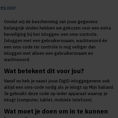
ees voor
Omdat wij de bescherming van jouw gegevens
belangrijk vinden hebben we gekozen voor een extra
beveiliging bij het inloggen: een sms-controle.
Inloggen met een gebruikersnaam, wachtwoord én
een sms-code ter controle is nog veiliger dan
inloggen met alleen een gebruikersnaam en
wachtwoord.
Wat betekent dit voor jou?
Vanaf nu heb je naast jouw DigiD-inloggegevens ook
altijd een sms-code nodig als je inlogt op Mijn Salland.
Je gebruikt deze code op ieder apparaat waarop je
inlogt (computer, tablet, mobiele telefoon).
Wat moet je doen om in te kunnen