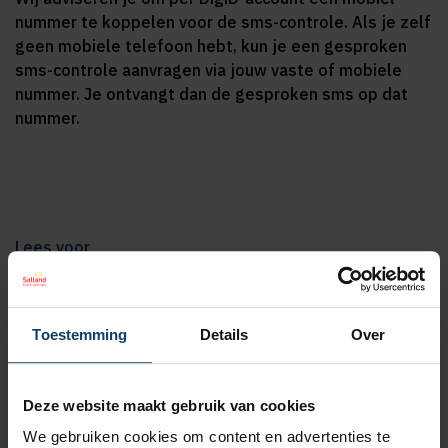
nummer te koppelen voor de sms-controle. Als je zelf
geen mobiele telefoon hebt, kun je een gesproken
sms-controle aanvragen via jouw vaste of mobiele
nummer. Je ontvangt dan de gesproken sms op dat
nummer.
Lees voor
Veelgestelde vragen
Toestemming
Details
Over
Waarom DigiD met sms controle?
Deze website maakt gebruik van cookies
Hoe werkt DigiD met sms?
We gebruiken cookies om content en advertenties te