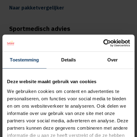
Naar pakketvergelijker
Sportmedisch advies
Vergoeding tot €125 per kalenderjaar bij
pakket Plus
Toestemming
Details
Over
Vergoeding tot €250 per kalenderjaar bij
pakket Top
Deze website maakt gebruik van cookies
We gebruiken cookies om content en advertenties te
Naar vergoedingenoverzicht
personaliseren, om functies voor social media te bieden
en om ons websiteverkeer te analyseren. Ook delen we
Geen wachttijd voor orthodontie
informatie over uw gebruik van onze site met onze
partners voor social media, adverteren en analyse. Deze
Wil je een orthodontieverzekering afsluiten,
partners kunnen deze gegevens combineren met andere
bijvoorbeeld omdat jouw kind een beugel
informatie die u aan ze heeft verstrekt of die ze hebben