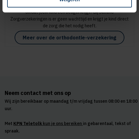
Wil je een orthodontieverzekering afsluiten, bijvoorbeeld
omdat jouw kind een beugel krijgt? Bij Salland
Zorgverzekeringen is er geen wachttijd en krijgt je kind direct
de zorg die het nodig heeft.
Meer over de orthodontie-verzekering
Neem contact met ons op
Wij zijn bereikbaar op maandag t/m vrijdag tussen 08:00 en 18:00
uur.
Met
KPN Teletolk
kun je ons bereiken
in gebarentaal, tekst of
spraak.