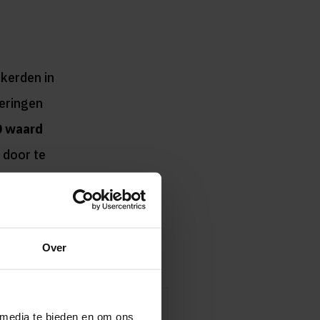
kerden in
keringen
0 waard
 door te
it. Samen
Over
 media te bieden en om ons