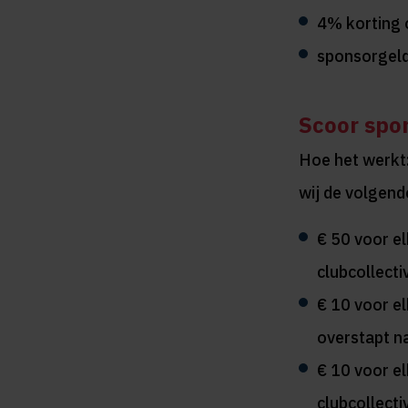
4% korting o
sponsorgeld
Scoor spo
Hoe het werkt:
wij de volgen
€ 50 voor el
clubcollectiv
€ 10 voor el
overstapt na
€ 10 voor el
clubcollecti