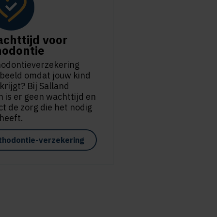
chttijd voor
hodontie
thodontieverzekering
orbeeld omdat jouw kind
rijgt? Bij Salland
 is er geen wachttijd en
ect de zorg die het nodig
heeft.
thodontie-verzekering