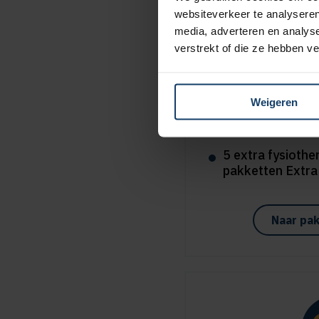
websiteverkeer te analyseren
media, adverteren en analys
verstrekt of die ze hebben v
Extr
Weigeren
8% korting op al
tandartsverzeke
5 extra fysiothe
pakketten Extra
Naar pak