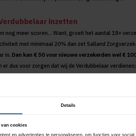
 Verdubbelaar inzetten
en nog meer scoren… Want, groeit het aantal 18+ verze
ctiviteit met minimaal 20% dan zet Salland Zorgverze
r in.
Dan kan € 50 voor nieuwe verzekerden wel € 10
n er dus voor zorgen dat wij de Verdubbelaar verdienen;
stappen of door over te stappen naar de clubcollectivite
 verschil maken.
Details
 van cookies
ent en advertenties te personaliseren, om functies voor social