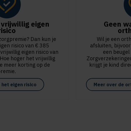
vrijwillig eigen
Geen wa
risico
ort
 zorgpremie? Dan kun je
Wil je een or
igen risico van € 385
afsluiten, bijvo
ijwillig eigen risico van
een beugel k
oe hoger het vrijwillig
Zorgverzekeringen
oe meer korting op de
krijgt je kind dir
premie.
het eigen risico
Meer over de or