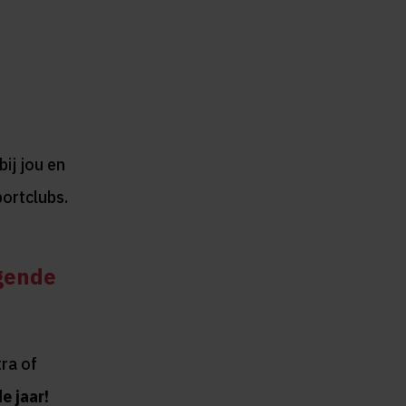
bij jou en
ortclubs.
lgende
ra of
e jaar!