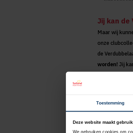
Jij kan de
Maar wij kunn
onze clubcolle
de Verdubbelaa
worden!
Jij ka
blijven, in te 
kunnen we het
Toestemming
Deze website maakt gebruik
We gebruiken cookies om cont