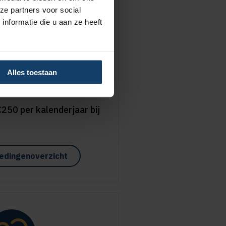
ze partners voor social
nformatie die u aan ze heeft
disch advies
Alles toestaan
125 per kalenderjaar bij
250 per kalenderjaar bij
edingenoverzicht