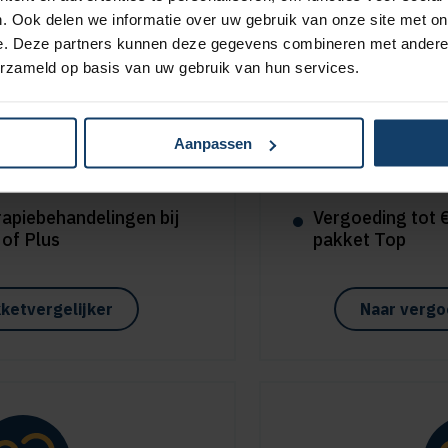
. Ook delen we informatie over uw gebruik van onze site met on
e. Deze partners kunnen deze gegevens combineren met andere i
erzameld op basis van uw gebruik van hun services.
a korting
Sportme
Aanpassen
le aanvullende en
Vergoeding tot €
ringen
pakket Plus
rapiebehandelingen bij
Vergoeding tot €
 of Plus
pakket Top
ketvergelijker
Naar vergo