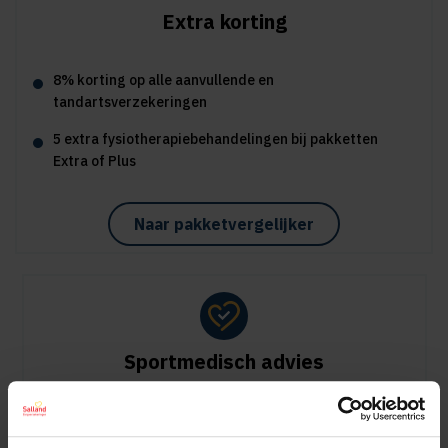
Extra korting
8% korting op alle aanvullende en
tandartsverzekeringen
5 extra fysiotherapiebehandelingen bij pakketten
Extra of Plus
Naar pakketvergelijker
Sportmedisch advies
Vergoeding tot €125 per kalenderjaar bij pakket Plus