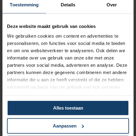
Vergoeding tot €250 per kalenderjaar bij pakket Top
Toestemming
Details
Over
Naar vergoedingenoverzicht
Deze website maakt gebruik van cookies
We gebruiken cookies om content en advertenties te
personaliseren, om functies voor social media te bieden
en om ons websiteverkeer te analyseren. Ook delen we
informatie over uw gebruik van onze site met onze
Korting op vrijwillig eigen risico
partners voor social media, adverteren en analyse. Deze
partners kunnen deze gegevens combineren met andere
Wil je een lagere zorgpremie? Dan kun je het verplicht eigen
informatie die u aan ze heeft verstrekt of die ze hebben
risico van € 385 verhogen met een vrijwillig eigen risico van
verzameld op basis van uw gebruik van hun services.
maximaal € 500. Hoe hoger het vrijwillig eigen risico, hoe
meer korting op de premie.
Meer over het eigen risico
Alles toestaan
Aanpassen