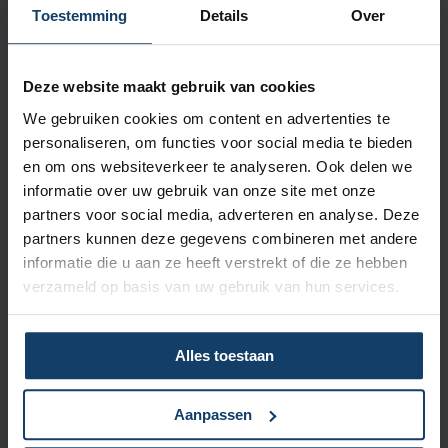
Vergoeding tot €250 per kalenderjaar bij pakket Top
Toestemming
Details
Over
Naar vergoedingenoverzicht
Deze website maakt gebruik van cookies
We gebruiken cookies om content en advertenties te
personaliseren, om functies voor social media te bieden
en om ons websiteverkeer te analyseren. Ook delen we
informatie over uw gebruik van onze site met onze
Korting op vrijwillig eigen risico
partners voor social media, adverteren en analyse. Deze
partners kunnen deze gegevens combineren met andere
Wil je een lagere zorgpremie? Dan kun je het verplicht eigen
informatie die u aan ze heeft verstrekt of die ze hebben
risico van € 385 verhogen met een vrijwillig eigen risico van
verzameld op basis van uw gebruik van hun services.
maximaal € 500. Hoe hoger het vrijwillig eigen risico, hoe
meer korting op de premie.
Meer over het eigen risico
Alles toestaan
Aanpassen