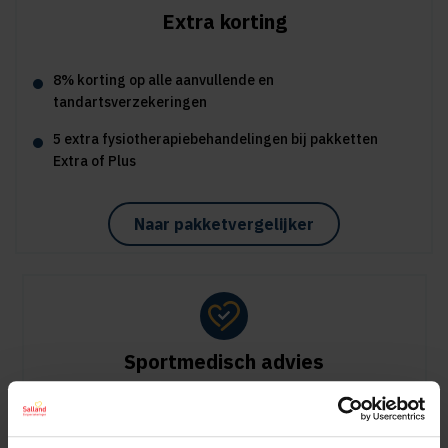
Extra korting
8% korting op alle aanvullende en
tandartsverzekeringen
5 extra fysiotherapiebehandelingen bij pakketten
Extra of Plus
Naar pakketvergelijker
Sportmedisch advies
Vergoeding tot €125 per kalenderjaar bij pakket Plus