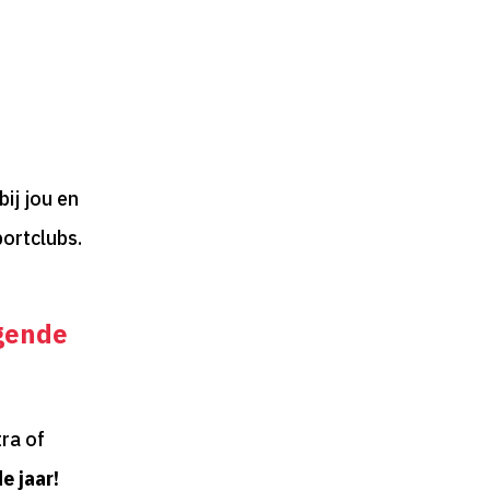
bij jou en
ortclubs.
lgende
ra of
e jaar!