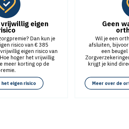
vrijwillig eigen
Geen wa
risico
ort
 zorgpremie? Dan kun je
Wil je een or
igen risico van € 385
afsluiten, bijvo
ijwillig eigen risico van
een beugel k
oe hoger het vrijwillig
Zorgverzekeringen
oe meer korting op de
krijgt je kind dir
premie.
het eigen risico
Meer over de or