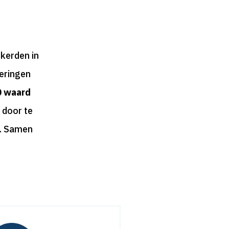
kerden in
keringen
0 waard
 door te
it. Samen