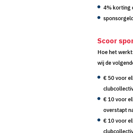
4% korting o
sponsorgeld
Scoor spo
Hoe het werkt:
wij de volgen
€ 50 voor el
clubcollectiv
€ 10 voor el
overstapt na
€ 10 voor el
clubcollecti