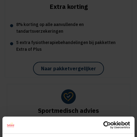
Extra korting
8% korting op alle aanvullende en
tandartsverzekeringen
5 extra fysiotherapiebehandelingen bij pakketten
Extra of Plus
Naar pakketvergelijker
Sportmedisch advies
Vergoeding tot €125 per kalenderjaar bij pakket Plus