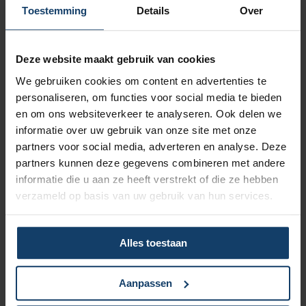
Vergoeding tot €250 per kalenderjaar bij pakket Top
Toestemming
Details
Over
Naar vergoedingenoverzicht
Deze website maakt gebruik van cookies
We gebruiken cookies om content en advertenties te
personaliseren, om functies voor social media te bieden
en om ons websiteverkeer te analyseren. Ook delen we
informatie over uw gebruik van onze site met onze
Korting op vrijwillig eigen risico
partners voor social media, adverteren en analyse. Deze
partners kunnen deze gegevens combineren met andere
Wil je een lagere zorgpremie? Dan kun je het verplicht eigen
informatie die u aan ze heeft verstrekt of die ze hebben
risico van € 385 verhogen met een vrijwillig eigen risico van
verzameld op basis van uw gebruik van hun services.
maximaal € 500. Hoe hoger het vrijwillig eigen risico, hoe
meer korting op de premie.
Meer over het eigen risico
Alles toestaan
Aanpassen