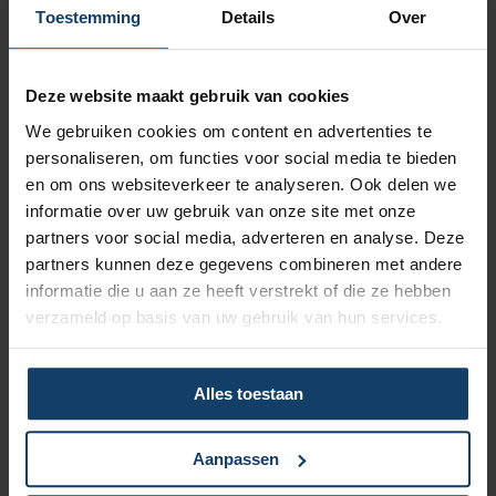
Vergoeding tot €250 per kalenderjaar bij pakket Top
Toestemming
Details
Over
Naar vergoedingenoverzicht
Deze website maakt gebruik van cookies
We gebruiken cookies om content en advertenties te
personaliseren, om functies voor social media te bieden
en om ons websiteverkeer te analyseren. Ook delen we
informatie over uw gebruik van onze site met onze
Korting op vrijwillig eigen risico
partners voor social media, adverteren en analyse. Deze
partners kunnen deze gegevens combineren met andere
Wil je een lagere zorgpremie? Dan kun je het verplicht eigen
informatie die u aan ze heeft verstrekt of die ze hebben
risico van € 385 verhogen met een vrijwillig eigen risico van
verzameld op basis van uw gebruik van hun services.
maximaal € 500. Hoe hoger het vrijwillig eigen risico, hoe
meer korting op de premie.
Meer over het eigen risico
Alles toestaan
Aanpassen