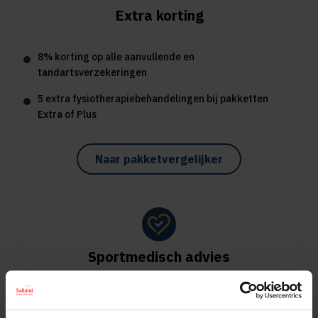
Extra korting
8% korting op alle aanvullende en
tandartsverzekeringen
5 extra fysiotherapiebehandelingen bij pakketten
Extra of Plus
Naar pakketvergelijker
Sportmedisch advies
Vergoeding tot €125 per kalenderjaar bij pakket Plus