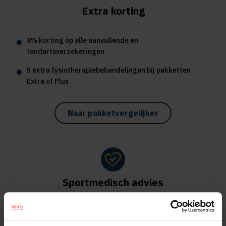
Extra korting
8% korting op alle aanvullende en
tandartsverzekeringen
5 extra fysiotherapiebehandelingen bij pakketten
Extra of Plus
Naar pakketvergelijker
Sportmedisch advies
Vergoeding tot €125 per kalenderjaar bij pakket Plus