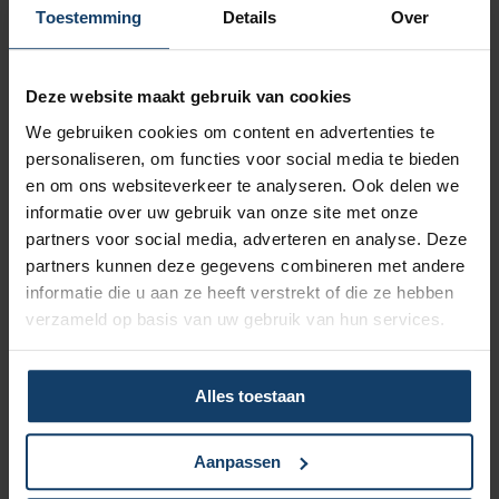
Vergoeding tot €250 per kalenderjaar bij pakket Top
Toestemming
Details
Over
Naar vergoedingenoverzicht
Deze website maakt gebruik van cookies
We gebruiken cookies om content en advertenties te
personaliseren, om functies voor social media te bieden
en om ons websiteverkeer te analyseren. Ook delen we
informatie over uw gebruik van onze site met onze
Korting op vrijwillig eigen risico
partners voor social media, adverteren en analyse. Deze
partners kunnen deze gegevens combineren met andere
Wil je een lagere zorgpremie? Dan kun je het verplicht eigen
informatie die u aan ze heeft verstrekt of die ze hebben
risico van € 385 verhogen met een vrijwillig eigen risico van
verzameld op basis van uw gebruik van hun services.
maximaal € 500. Hoe hoger het vrijwillig eigen risico, hoe
meer korting op de premie.
Meer over het eigen risico
Alles toestaan
Aanpassen