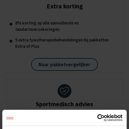
Extra korting
8% korting op alle aanvullende en
tandartsverzekeringen
5 extra fysiotherapiebehandelingen bij pakketten
Extra of Plus
Naar pakketvergelijker
Sportmedisch advies
Vergoeding tot €125 per kalenderjaar bij pakket Plus