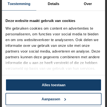
Vergoeding tot €250 per kalenderjaar bij pakket Top
Toestemming
Details
Over
Naar vergoedingenoverzicht
Deze website maakt gebruik van cookies
We gebruiken cookies om content en advertenties te
personaliseren, om functies voor social media te bieden
en om ons websiteverkeer te analyseren. Ook delen we
informatie over uw gebruik van onze site met onze
Korting op vrijwillig eigen risico
partners voor social media, adverteren en analyse. Deze
partners kunnen deze gegevens combineren met andere
Wil je een lagere zorgpremie? Dan kun je het verplicht eigen
informatie die u aan ze heeft verstrekt of die ze hebben
risico van € 385 verhogen met een vrijwillig eigen risico van
verzameld op basis van uw gebruik van hun services.
maximaal € 500. Hoe hoger het vrijwillig eigen risico, hoe
meer korting op de premie.
Meer over het eigen risico
Alles toestaan
Aanpassen