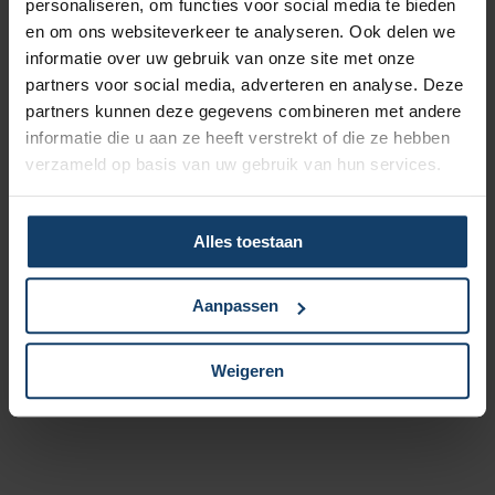
personaliseren, om functies voor social media te bieden
Vergoeding tot €250 per kalenderjaar bij pakket Top
en om ons websiteverkeer te analyseren. Ook delen we
informatie over uw gebruik van onze site met onze
Naar vergoedingenoverzicht
partners voor social media, adverteren en analyse. Deze
partners kunnen deze gegevens combineren met andere
informatie die u aan ze heeft verstrekt of die ze hebben
verzameld op basis van uw gebruik van hun services.
Geen wachttijd voor orthodontie
Alles toestaan
Wil je een orthodontieverzekering afsluiten, bijvoorbeeld
omdat jouw kind een beugel krijgt? Bij Salland
Aanpassen
Zorgverzekeringen is er geen wachttijd en krijgt je kind direct
de zorg die het nodig heeft.
Weigeren
Meer over de orthodontie-verzekering