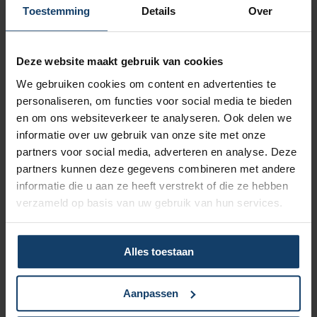
Vergoeding tot €250 per kalenderjaar bij pakket Top
Toestemming
Details
Over
Naar vergoedingenoverzicht
Deze website maakt gebruik van cookies
We gebruiken cookies om content en advertenties te
personaliseren, om functies voor social media te bieden
en om ons websiteverkeer te analyseren. Ook delen we
informatie over uw gebruik van onze site met onze
Korting op vrijwillig eigen risico
partners voor social media, adverteren en analyse. Deze
partners kunnen deze gegevens combineren met andere
Wil je een lagere zorgpremie? Dan kun je het verplicht eigen
informatie die u aan ze heeft verstrekt of die ze hebben
risico van € 385 verhogen met een vrijwillig eigen risico van
verzameld op basis van uw gebruik van hun services.
maximaal € 500. Hoe hoger het vrijwillig eigen risico, hoe
meer korting op de premie.
Meer over het eigen risico
Alles toestaan
Aanpassen