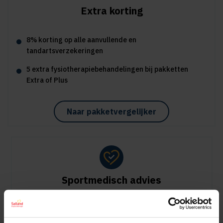
Extra korting
8% korting op alle aanvullende en
tandartsverzekeringen
5 extra fysiotherapiebehandelingen bij pakketten
Extra of Plus
Naar pakketvergelijker
Sportmedisch advies
Vergoeding tot €125 per kalenderjaar bij pakket Plus