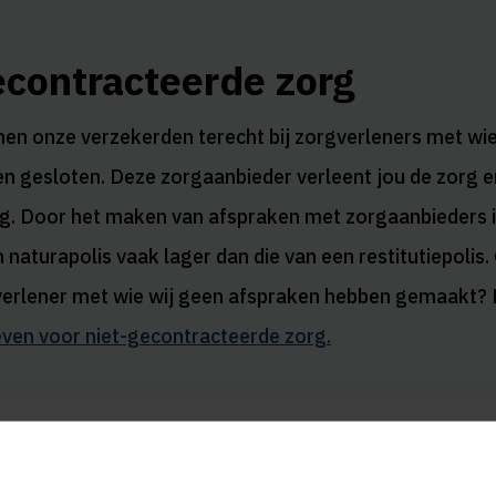
econtracteerde zorg
en onze verzekerden terecht bij zorgverleners met wie
n gesloten. Deze zorgaanbieder verleent jou de zorg e
ng. Door het maken van afspraken met zorgaanbieders i
naturapolis vaak lager dan die van een restitutiepolis. 
verlener met wie wij geen afspraken hebben gemaakt?
even voor niet-gecontracteerde zorg.