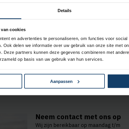
Details
eker
zoeker
vind je alle zorgaanbieders bij jou in de buurt. D
 van cookies
ent en advertenties te personaliseren, om functies voor social
n óf en voor welke behandelingen zij gecontracteerd zij
. Ook delen we informatie over uw gebruik van onze site met on
eem dan contact op met onze Zorgadvieslijn via (0570) 
e. Deze partners kunnen deze gegevens combineren met andere i
erzameld op basis van uw gebruik van hun services.
Aanpassen
Neem contact met ons op
Wij zijn bereikbaar op maandag t/m