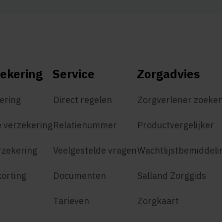
ekering
Service
Zorgadvies
ering
Direct regelen
Zorgverlener zoeke
 verzekering
Relatienummer
Productvergelijker
rzekering
Veelgestelde vragen
Wachtlijstbemiddeli
korting
Documenten
Salland Zorggids
Tarieven
Zorgkaart