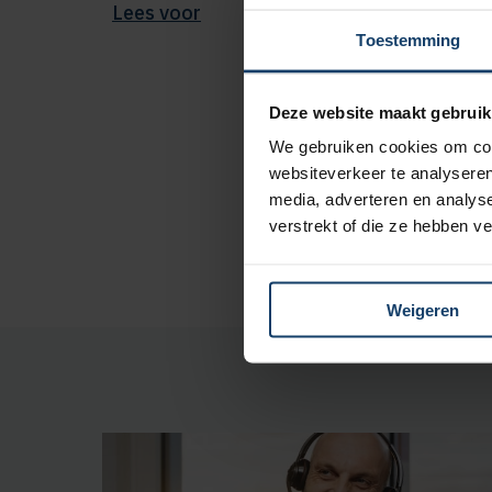
Lees voor
Toestemming
Zorgzo
Met onze
zorg
Deze website maakt gebruik
We gebruiken cookies om cont
ook direct zie
websiteverkeer te analyseren
er niet uit? N
media, adverteren en analys
verstrekt of die ze hebben v
Weigeren