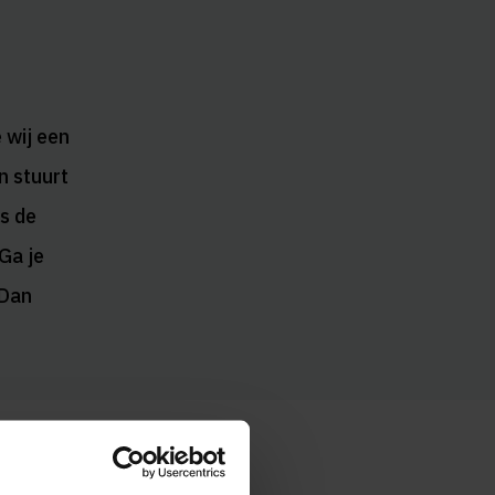
 wij een
n stuurt
s de
Ga je
 Dan