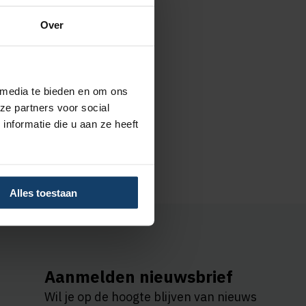
Over
aar kun je
 media te bieden en om ons
n. Kom je
ze partners voor social
68 74 70.
nformatie die u aan ze heeft
Alles toestaan
Aanmelden nieuwsbrief
Wil je op de hoogte blijven van nieuws