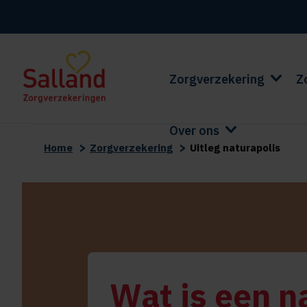
Zorgverzekering
Z
Over ons
>
>
Home
Zorgverzekering
Uitleg naturapolis
Wat is een n