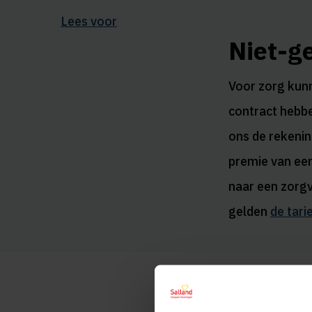
Lees voor
Niet-g
Voor zorg kunn
contract hebbe
ons de rekeni
premie van een 
naar een zorg
gelden
de tari