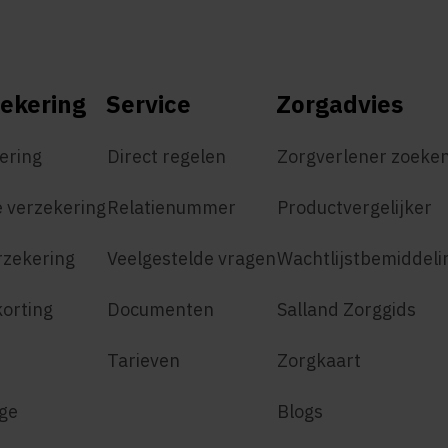
ekering
Service
Zorgadvies
ering
Direct regelen
Zorgverlener zoeke
 verzekering
Relatienummer
Productvergelijker
rzekering
Veelgestelde vragen
Wachtlijstbemiddeli
korting
Documenten
Salland Zorggids
Tarieven
Zorgkaart
age
Blogs