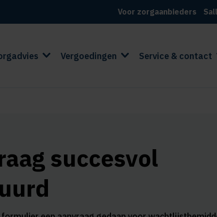
Voor zorgaanbieders
Sal
orgadvies
Vergoedingen
Service & contact
raag succesvol
tuurd
t formulier een aanvraag gedaan voor wachtlijstbemidde