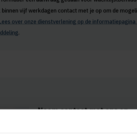
k binnen vijf werkdagen contact met je op om de mogel
Lees over onze dienstverlening op de informatiepagina
ddeling
.
Neem contact met ons op
Wij zijn bereikbaar op maandag t/m
vrijdag tussen 08:00 en 18:00 uur.