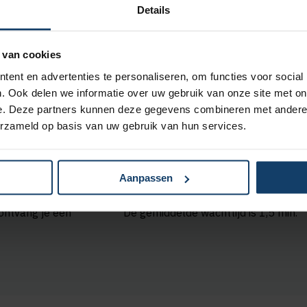
Details
Met
KPN Teletolk
kun je ons bereiken
i
gebarentaal, tekst of spraak.
 van cookies
Bekijk de contactmogelijkheden voor
ent en advertenties te personaliseren, om functies voor social
zorgaanbieders
.
. Ook delen we informatie over uw gebruik van onze site met on
e. Deze partners kunnen deze gegevens combineren met andere i
erzameld op basis van uw gebruik van hun services.
Aanpassen
06 86 87 98 27
Bel naar (0570) 68 74 84
ontvang je een
De gemiddelde wachttijd is 1,5 min.