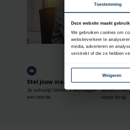
Toestemming
Deze website maakt gebruik
We gebruiken cookies om cont
websiteverkeer te analyseren
media, adverteren en analys
verstrekt of die ze hebben v
Weigeren
Stel jouw vraag
App naar 
Je ontvangt binnen 5 werkdagen
Binnen 1 uur 
een reactie.
appje terug.