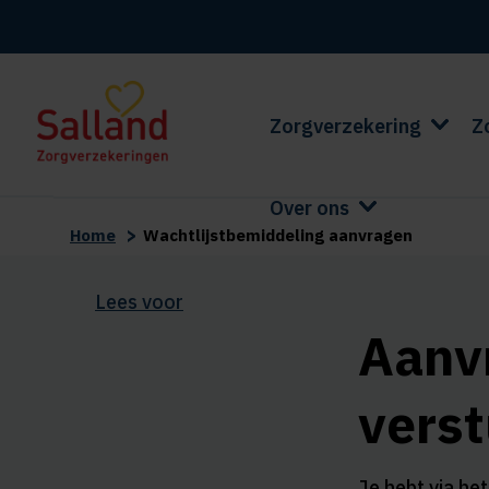
Zorgverzekering
Z
Over ons
>
Home
Wachtlijstbemiddeling aanvragen
Lees voor
Aanv
vers
Je hebt via he