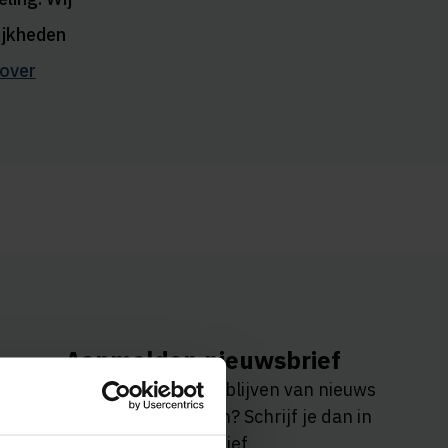
ijkheden
 over
Aanmelden nieuwsbrief
Wil je op de hoogte blijven van nieuws
en leuke activiteiten? Schrijf je dan in
voor onze nieuwsbrief.