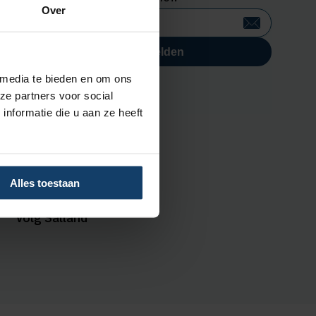
Over
n
 media te bieden en om ons
ze partners voor social
nformatie die u aan ze heeft
Alles toestaan
Volg Salland
Volg Salland