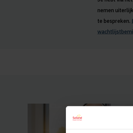
nemen uiterlij
te bespreken.
wachtlijstbemi