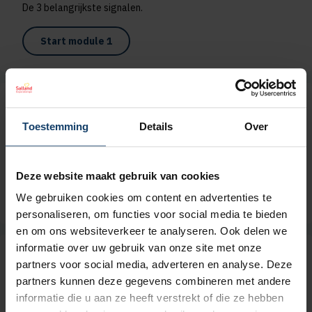
De 3 belangrijkste signalen.
Start module 1
Module 2 - Hoe ben je een goede
Toestemming
Details
Over
gesprekspartner?
Voor een goed gesprek.
Deze website maakt gebruik van cookies
Start module 2
We gebruiken cookies om content en advertenties te
personaliseren, om functies voor social media te bieden
en om ons websiteverkeer te analyseren. Ook delen we
informatie over uw gebruik van onze site met onze
Module 3 - Hoe help je iemand
partners voor social media, adverteren en analyse. Deze
verder
partners kunnen deze gegevens combineren met andere
informatie die u aan ze heeft verstrekt of die ze hebben
Op een manier die past bij jouw rol.