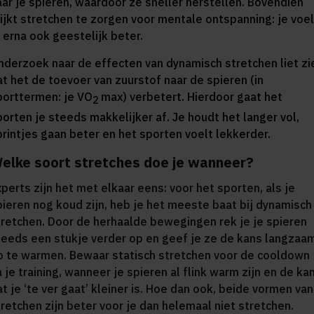
aar je spieren, waardoor ze sneller herstellen. Bovendien
lijkt stretchen te zorgen voor mentale ontspanning: je voel
e erna ook geestelijk beter.
nderzoek naar de effecten van dynamisch stretchen liet zi
at het de toevoer van zuurstof naar de spieren (in
porttermen: je VO
max) verbetert. Hierdoor gaat het
2
porten je steeds makkelijker af. Je houdt het langer vol,
printjes gaan beter en het sporten voelt lekkerder.
elke soort stretches doe je wanneer?
xperts zijn het met elkaar eens: voor het sporten, als je
pieren nog koud zijn, heb je het meeste baat bij dynamisch
tretchen. Door de herhaalde bewegingen rek je je spieren
teeds een stukje verder op en geef je ze de kans langzaa
p te warmen. Bewaar statisch stretchen voor de cooldown
 je training, wanneer je spieren al flink warm zijn en de ka
t je ‘te ver gaat’ kleiner is. Hoe dan ook, beide vormen van
tretchen zijn beter voor je dan helemaal niet stretchen.