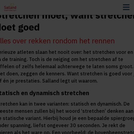
Stretchen moet, want stretche
doet goed
lles over rekken rondom het rennen
erieuze atleten slaan het nooit over: het stretchen voor en
 de training. Toch is de neiging om het stretchen af te
affelen of zelfs helemaal achterwege te laten soms groot.
iet doen, zeggen de kenners. Want stretchen is goed voor 
jf én je prestaties. Salland legt uit waarom.
tatisch en dynamisch stretchen
tretchen kan in twee varianten: statisch en dynamisch. De
eeste mensen zullen bij het woord ‘stretchen’ denken aan
e statische variant. Hierbij houd je een bepaalde spiergroe
nder spanning, liefst ongeveer 30 seconden. Je rekt de
pieren als het ware op. Een voorbeeld: de bovenbeenstret