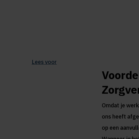
Lees voor
Voorde
Zorgve
Omdat je werkg
ons heeft afges
op een aanvull
Wanneer je het