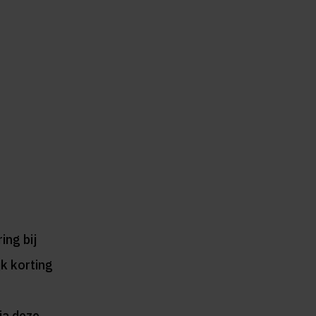
ing bij
jk korting
ia deze