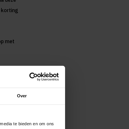
 korting
 op met
es.
reide
Over
 media te bieden en om ons