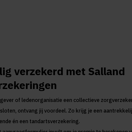
lig verzekerd met Salland
rzekeringen
ever of ledenorganisatie een collectieve zorgverzeker
loten, ontvang jij voordeel. Zo krijg je een aantrekkeli
ende én een tandartsverzekering.
 aanvraagformulier invult om je premie te berekenen v