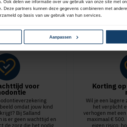
ns verzekerd en wil je overstappen naar deze collectivit
. Ook delen we informatie over uw gebruik van onze site met on
e. Deze partners kunnen deze gegevens combineren met andere i
udig in Mijn Salland
.
erzameld op basis van uw gebruik van hun services.
Aanpassen
chttijd voor
Korting op 
hodontie
thodontieverzekering
Wil je een lagere
orbeeld omdat jouw kind
het verplicht e
rijgt? Bij Salland
verhogen met een vr
 is er geen wachttijd en
maximaal € 500. H
ect de zorg die het nodig
eigen risico, h