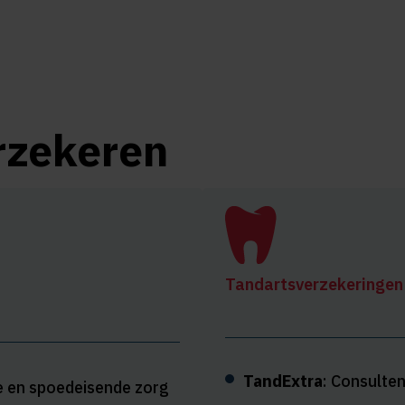
rzekeren
Tandartsverzekeringen
TandExtra
: Consulte
ie en spoedeisende zorg