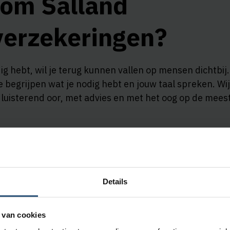
om Salland
verzekeringen?
dig hebt, wil je terug kunnen vallen op mensen dichtbij
e begrijpen wat je nodig hebt en jouw taal spreken. Wij
 luisterend oor, met advies en met het oog op de mees
 ervaring
emiddeling
telefonisch contact
jaarbetaling
Details
ver ons
 van cookies