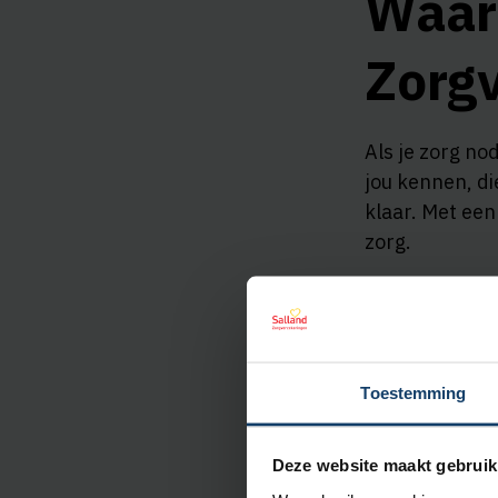
Waar
Zorg
Als je zorg no
jou kennen, di
klaar. Met een
zorg.
Al 165 jaar
Wachtlijsb
Persoonlijk 
Korting bij 
Toestemming
Lees meer o
Deze website maakt gebruik