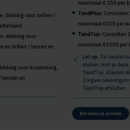
maximaal € 250 per k
TandPlus:
Consulten 
e, dekking voor brillen /
maximaal €500 per ka
uitenland
TandTop:
Consulten 
ie, dekking voor
maximaal €1000 per 
 en brillen / lenzen en
Let op.
De tandartsv
sluiten. Heb je deze
 dekking voor kraamzorg,
TandTop. Klanten die
/ lenzen en
Zorgverzekeringen v
TandTop afsluiten.
Bereken je premie