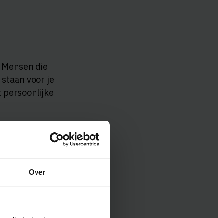
. Mensen die
 staan voor je
t persoonlijke
Over