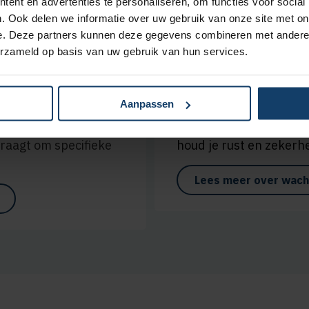
ent en advertenties te personaliseren, om functies voor social
Wij zijn er voor je
. Ook delen we informatie over uw gebruik van onze site met on
e. Deze partners kunnen deze gegevens combineren met andere i
erzameld op basis van uw gebruik van hun services.
Wachtlijstbemid
Aanpassen
alle leeftijden
Voor wie niet kan wacht
schap tot de overgang
je mee en regelen waar
raagt om specifieke
houd je rust en zekerhe
Lees meer over wach