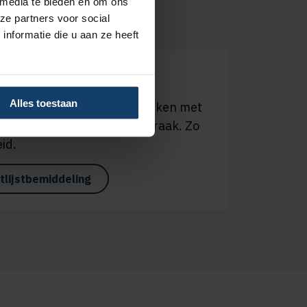
 media te bieden en om ons
ze partners voor social
nformatie die u aan ze heeft
deling
Alles toestaan
en op een wachtlijst. Wij kijken met
 mogelijk een eerdere afspraak. Zo
id.
tlijstbemiddeling