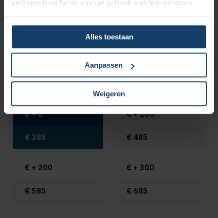
verzameld op basis van uw gebruik van hun services.
Alles toestaan
Korting bij vrijwillig eigen risico
Aanpassen
Klik hieronder het gewenste eigen risico aan en zie meteen
wat jouw basispremie voor 2026 wordt.
Weigeren
€ +
0
€ +
100
€
385
€
485
€ +
200
€ +
300
€
585
€
685