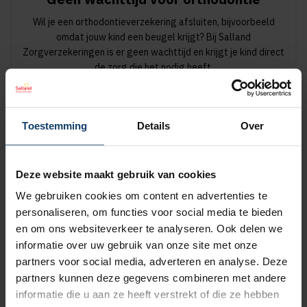
Wil je een orthodontieverzekering afsluiten, bijvoorbeeld
omdat jouw kind een beugel krijgt? Bij Salland
Zorgverzekeringen is er geen wachttijd en krijgt je kind direct
de zorg die het nodig heeft.
Meer over de orthodontie-verzekering
Toestemming
Details
Over
Deze website maakt gebruik van cookies
Korting op vrijwillig eigen risico
We gebruiken cookies om content en advertenties te
Wil je een lagere zorgpremie? Dan kun je het verplicht eigen
personaliseren, om functies voor social media te bieden
risico van € 385 verhogen met een vrijwillig eigen risico van
en om ons websiteverkeer te analyseren. Ook delen we
maximaal € 500. Hoe hoger het vrijwillig eigen risico, hoe
informatie over uw gebruik van onze site met onze
meer korting op de premie.
partners voor social media, adverteren en analyse. Deze
partners kunnen deze gegevens combineren met andere
Meer over het eigen risico
informatie die u aan ze heeft verstrekt of die ze hebben