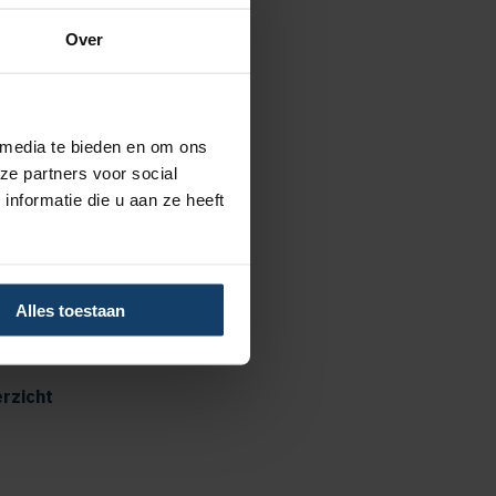
Over
 media te bieden en om ons
advies
ze partners voor social
nformatie die u aan ze heeft
 tot €125 per kalenderjaar bij
us
 tot €250 per kalenderjaar bij
Alles toestaan
p
rzicht