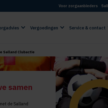
Voor zorgaanbieders
Sal
orgadvies
Vergoedingen
Service & contact
e Salland Clubactie
we samen
met de Salland