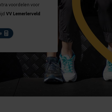
extra voordelen voor
tijd
VV Lemerlerveld
e