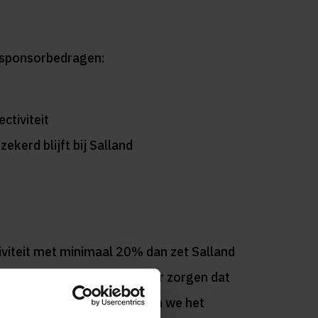
e sponsorbedragen:
ctiviteit
ekerd blijft bij Salland
iviteit met minimaal 20% dan zet Salland
d worden!
Jij kan er dus voor zorgen dat
bcollectiviteit. Samen kunnen we het