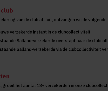
 club
rzekering van de club afsluit, ontvangen wij de volgend
euwe verzekerde instapt in de clubcollectiviteit
estaande Salland-verzekerde overstapt naar de clubcolle
staande Salland-verzekerde via de clubcollectiviteit verz
tten
groeit het aantal 18+ verzekerden in onze clubcollect
an kan € 50 voor nieuwe verzekerden wel € 100 waar
ijven, in te stappen of door over te stappen naar de clu