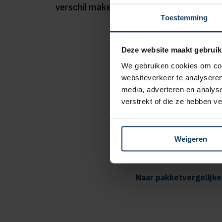
verschil maken.
Toestemming
Deze website maakt gebruik
We gebruiken cookies om cont
Extra korting
websiteverkeer te analyseren
media, adverteren en analys
verstrekt of die ze hebben v
8% kortin
tandartsv
5 extra fy
Weigeren
pakketten 
Naar pakketvergelijke