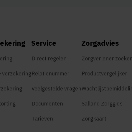
ekering
Service
Zorgadvies
ering
Direct regelen
Zorgverlener zoeke
 verzekering
Relatienummer
Productvergelijker
rzekering
Veelgestelde vragen
Wachtlijstbemiddeli
korting
Documenten
Salland Zorggids
Tarieven
Zorgkaart