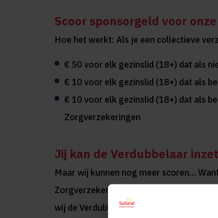
Scoor sponsorgeld voor onze
Hoe het werkt: Als je een collectieve ve
€ 50 voor elk gezinslid (18+) dat als ni
€ 10 voor elk gezinslid (18+) dat als b
€ 10 voor elk gezinslid (18+) dat als be
Zorgverzekeringen
Jij kan de Verdubbelaar inze
Maar wij kunnen nog meer scoren… Want, 
Zorgverzekeringen de Verdubbelaar in.
D
wij de Verdubbelaar verdienen; door te bl