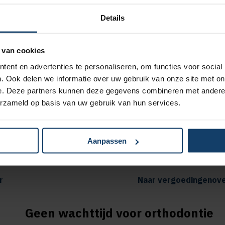
Details
 van cookies
ent en advertenties te personaliseren, om functies voor social
Sportmedisch 
. Ook delen we informatie over uw gebruik van onze site met on
e. Deze partners kunnen deze gegevens combineren met andere i
erzameld op basis van uw gebruik van hun services.
g op alle aanvullende en
Vergoeding
erzekeringen
pakket Pl
siotherapiebehandelingen bij
Vergoeding
Aanpassen
Extra of Plus
pakket To
r
Naar vergoedingenove
Geen wachttijd voor orthodontie