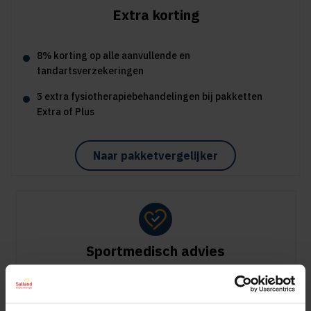
Extra korting
8% korting op alle aanvullende en
tandartsverzekeringen
5 extra fysiotherapiebehandelingen bij pakketten
Extra of Plus
Naar pakketvergelijker
Sportmedisch advies
Vergoeding tot €125 per kalenderjaar bij pakket Plus