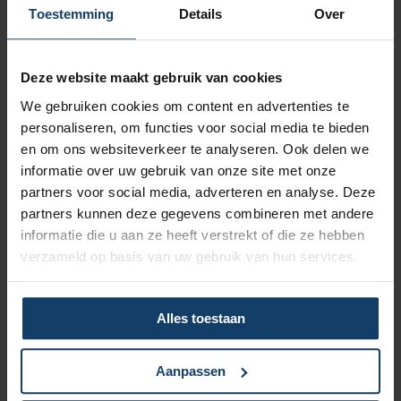
Vergoeding tot €250 per kalenderjaar bij pakket Top
Toestemming
Details
Over
Naar vergoedingenoverzicht
Deze website maakt gebruik van cookies
We gebruiken cookies om content en advertenties te
personaliseren, om functies voor social media te bieden
en om ons websiteverkeer te analyseren. Ook delen we
informatie over uw gebruik van onze site met onze
Korting op vrijwillig eigen risico
partners voor social media, adverteren en analyse. Deze
partners kunnen deze gegevens combineren met andere
Wil je een lagere zorgpremie? Dan kun je het verplicht eigen
informatie die u aan ze heeft verstrekt of die ze hebben
risico van € 385 verhogen met een vrijwillig eigen risico van
verzameld op basis van uw gebruik van hun services.
maximaal € 500. Hoe hoger het vrijwillig eigen risico, hoe
meer korting op de premie.
Meer over het eigen risico
Alles toestaan
Aanpassen